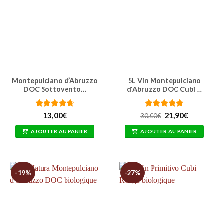
Montepulciano d’Abruzzo
5L Vin Montepulciano
DOC Sottovento…
d'Abruzzo DOC Cubi …
Note
4.71
Note
4.74
Le
Le
13,00
€
21,90
€
30,00
€
prix
prix
sur 5
sur 5
initial
actuel
AJOUTER AU PANIER
AJOUTER AU PANIER
était :
est :
30,00€.
21,90€.
-19%
-27%