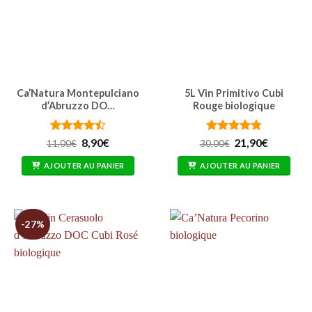
Ca’Natura Montepulciano
5L Vin Primitivo Cubi
d’Abruzzo DO…
Rouge biologique
Note
4.48
Le
Le
Note
4.76
Le
Le
8,90
€
21,90
€
11,00
€
30,00
€
prix
prix
prix
prix
sur 5
sur 5
initial
actuel
initial
actuel
AJOUTER AU PANIER
AJOUTER AU PANIER
était :
est :
était :
est :
11,00€.
8,90€.
30,00€.
21,90€.
-27%