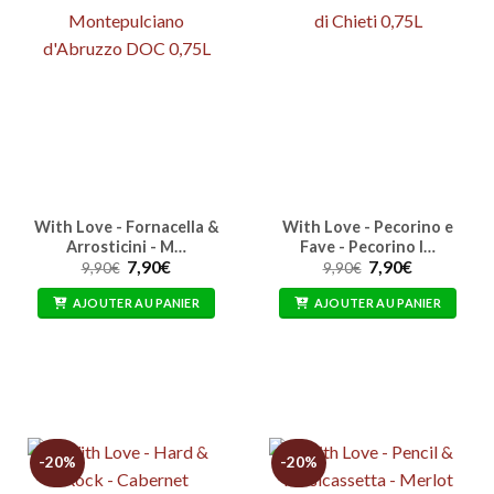
With Love - Fornacella &
With Love - Pecorino e
Arrosticini - M…
Fave - Pecorino I…
Le
Le
Le
Le
7,90
€
7,90
€
9,90
€
9,90
€
prix
prix
prix
prix
initial
actuel
initial
actuel
AJOUTER AU PANIER
AJOUTER AU PANIER
était :
est :
était :
est :
9,90€.
7,90€.
9,90€.
7,90€.
-20%
-20%