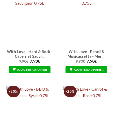
With Love - Hard & Rock -
With Love - Pencil &
Cabernet Sauvi…
Musicassetta - Merl…
Le
Le
Le
Le
7,90
€
7,90
€
9,90
€
9,90
€
prix
prix
prix
prix
initial
actuel
initial
actuel
AJOUTER AU PANIER
AJOUTER AU PANIER
était :
est :
était :
est :
9,90€.
7,90€.
9,90€.
7,90€.
-20%
-20%