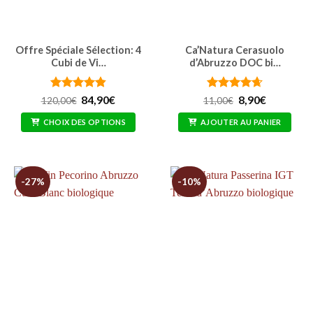
Offre Spéciale Sélection: 4
Ca’Natura Cerasuolo
Cubi de Vi…
d’Abruzzo DOC bi…
Note
4.85
Le
Le
Note
4.67
Le
Le
84,90
€
8,90
€
120,00
€
11,00
€
prix
prix
prix
prix
sur 5
sur 5
initial
actuel
initial
actuel
CHOIX DES OPTIONS
AJOUTER AU PANIER
était :
est :
était :
est :
120,00€.
84,90€.
11,00€.
8,90€.
-27%
-10%