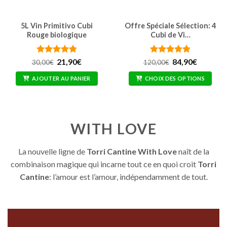
5L Vin Primitivo Cubi
Offre Spéciale Sélection: 4
Rouge biologique
Cubi de Vi…
Note
4.76
Le
Le
Note
4.85
Le
Le
21,90
€
84,90
€
30,00
€
120,00
€
prix
prix
prix
prix
sur 5
sur 5
initial
actuel
initial
actuel
AJOUTER AU PANIER
CHOIX DES OPTIONS
était :
est :
était :
est :
30,00€.
21,90€.
120,00€.
84,90€.
WITH LOVE
La nouvelle ligne de
Torri Cantine With Love
naît de la
combinaison magique qui incarne tout ce en quoi croit
Torri
Cantine
: l’amour est l’amour, indépendamment de tout.