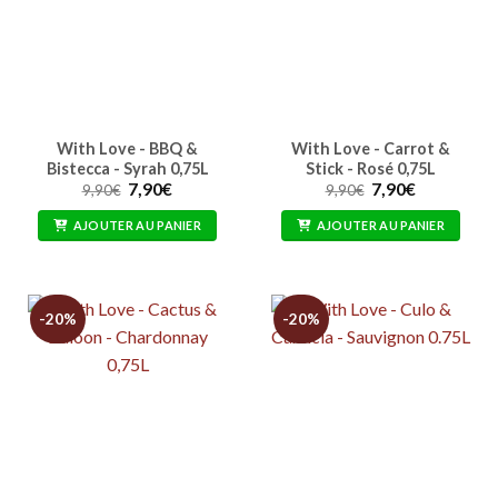
With Love - BBQ &
With Love - Carrot &
Bistecca - Syrah 0,75L
Stick - Rosé 0,75L
Le
Le
Le
Le
7,90
€
7,90
€
9,90
€
9,90
€
prix
prix
prix
prix
initial
actuel
initial
actuel
AJOUTER AU PANIER
AJOUTER AU PANIER
était :
est :
était :
est :
9,90€.
7,90€.
9,90€.
7,90€.
-20%
-20%