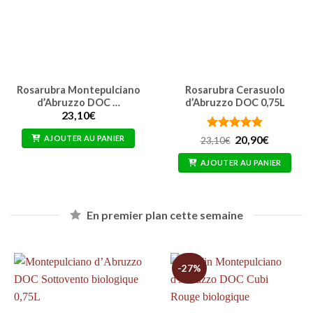
Rosarubra Montepulciano
Rosarubra Cerasuolo
d’Abruzzo DOC …
d’Abruzzo DOC 0,75L
23,10
€
Note
5
Le
sur
Le
AJOUTER AU PANIER
20,90
€
23,10
€
prix
prix
5
initial
actuel
AJOUTER AU PANIER
était :
est :
23,10€.
20,90€.
En premier plan cette semaine
-27%