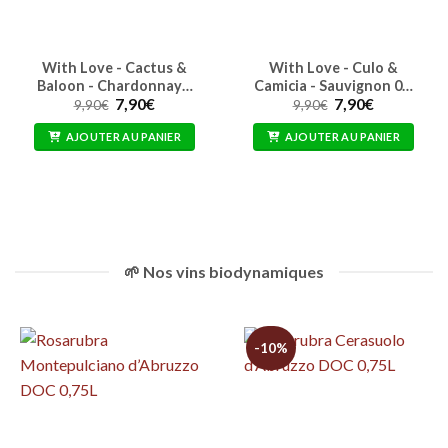
With Love - Cactus &
With Love - Culo &
Baloon - Chardonnay…
Camicia - Sauvignon 0…
Le
Le
Le
Le
7,90
€
7,90
€
9,90
€
9,90
€
prix
prix
prix
prix
initial
actuel
initial
actuel
AJOUTER AU PANIER
AJOUTER AU PANIER
était :
est :
était :
est :
9,90€.
7,90€.
9,90€.
7,90€.
🌱 Nos vins biodynamiques
-10%