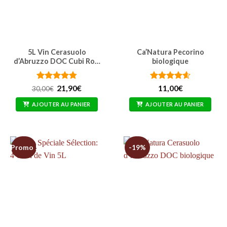
5L Vin Cerasuolo
Ca’Natura Pecorino
d’Abruzzo DOC Cubi Ro…
biologique
Note
4.76
Le
Le
Note
4.57
21,90
€
11,00
€
30,00
€
prix
prix
sur 5
sur 5
initial
actuel
AJOUTER AU PANIER
AJOUTER AU PANIER
était :
est :
30,00€.
21,90€.
Promo !
-19%