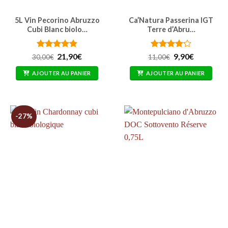
5L Vin Pecorino Abruzzo
Ca’Natura Passerina IGT
Cubi Blanc biolo…
Terre d’Abru…
Note
4.91
Le
Le
Note
4.17
Le
Le
21,90
€
9,90
€
30,00
€
11,00
€
prix
prix
prix
prix
sur 5
sur 5
initial
actuel
initial
actuel
AJOUTER AU PANIER
AJOUTER AU PANIER
était :
est :
était :
est :
30,00€.
21,90€.
11,00€.
9,90€.
-27%