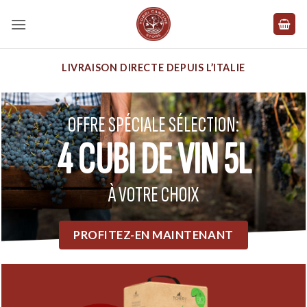
Skip
to
content
LIVRAISON DIRECTE DEPUIS L’ITALIE
OFFRE SPÉCIALE SÉLECTION:
4 CUBI DE VIN 5L
À VOTRE CHOIX
PROFITEZ-EN MAINTENANT