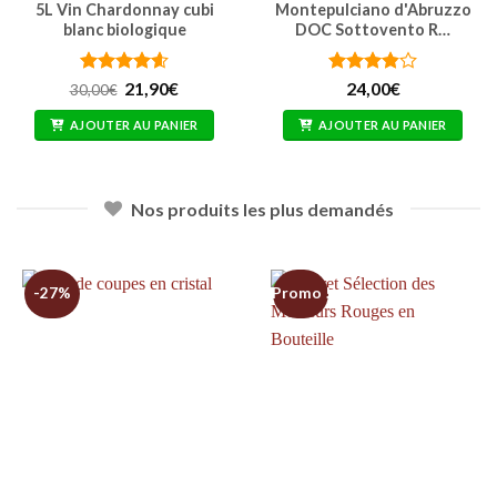
5L Vin Chardonnay cubi
Montepulciano d'Abruzzo
blanc biologique
DOC Sottovento R…
Note
4.62
Le
Le
Note
21,90
€
24,00
€
30,00
€
prix
prix
sur 5
3.86
sur
initial
actuel
5
AJOUTER AU PANIER
AJOUTER AU PANIER
était :
est :
30,00€.
21,90€.
Nos produits les plus demandés
-27%
Promo !