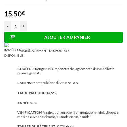
15,50
€
quantité de Torri Bakán Montepulciano D'Abruzzo DOC Riserva
AJOUTER AU PANIER
IMMÉDIATEMENT DISPONIBLE
COULEUR
: Rouge rubis impénétrable, agrémenté d'une délicate
nuance grenat.
RAISINS
: Montepulciano d’Abruzzo DOC
TAUX D'ALCOOL
: 14,5%
ANNÉE
: 2020
VINIFICATION
: Vinification en acier, fermentation malolactique, 6
mois en cuves de ciment, 12 mois en fût, 6 mois
TAILLER DU RÉCIPIENT
: 0,75 Litres