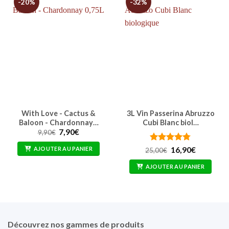
-20%
-32%
With Love - Cactus &
3L Vin Passerina Abruzzo
Baloon - Chardonnay…
Cubi Blanc biol…
Le
Le
7,90
€
9,90
€
prix
prix
initial
actuel
Note
4.75
Le
Le
AJOUTER AU PANIER
16,90
€
25,00
€
était :
est :
prix
prix
sur 5
9,90€.
7,90€.
initial
actuel
AJOUTER AU PANIER
était :
est :
25,00€.
16,90€.
Découvrez nos gammes de produits