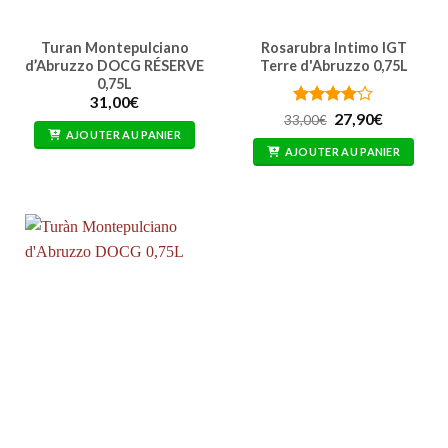
Turan Montepulciano
Rosarubra Intimo IGT
d’Abruzzo DOCG RÉSERVE
Terre d'Abruzzo 0,75L
0,75L
31,00
€
Note
4
Le
Le
27,90
€
33,00
€
prix
prix
sur 5
AJOUTER AU PANIER
initial
actuel
AJOUTER AU PANIER
était :
est :
33,00€.
27,90€.