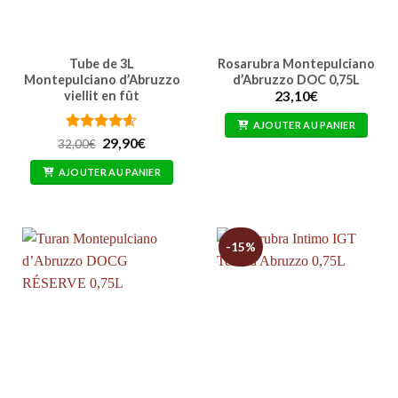
Tube de 3L
Rosarubra Montepulciano
Montepulciano d’Abruzzo
d’Abruzzo DOC 0,75L
viellit en fût
23,10
€
AJOUTER AU PANIER
Note
4.57
Le
Le
29,90
€
32,00
€
prix
prix
sur 5
initial
actuel
AJOUTER AU PANIER
était :
est :
32,00€.
29,90€.
-15%