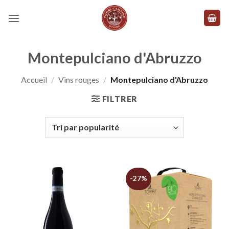
Skip
to
content
Montepulciano d'Abruzzo
Accueil
/
Vins rouges
/
Montepulciano d'Abruzzo
FILTRER
-27%