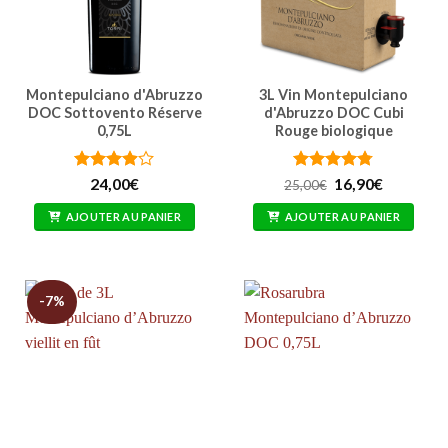
Montepulciano d'Abruzzo
3L Vin Montepulciano
DOC Sottovento Réserve
d'Abruzzo DOC Cubi
0,75L
Rouge biologique
Note
Note
4.77
Le
Le
24,00
€
16,90
€
25,00
€
prix
prix
3.86
sur
sur 5
initial
actuel
5
AJOUTER AU PANIER
AJOUTER AU PANIER
était :
est :
25,00€.
16,90€.
-7%