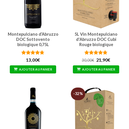
Montepulciano d’Abruzzo
5L Vin Montepulciano
DOC Sottovento
d'Abruzzo DOC Cubi
biologique 0,75L
Rouge biologique
Note
4.71
Note
4.74
Le
Le
13,00
€
21,90
€
30,00
€
prix
prix
sur 5
sur 5
initial
actuel
AJOUTER AU PANIER
AJOUTER AU PANIER
était :
est :
30,00€.
21,90€.
-32%