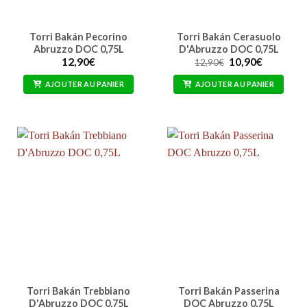
Torri Bakán Pecorino
Torri Bakán Cerasuolo
Abruzzo DOC 0,75L
D'Abruzzo DOC 0,75L
Le
Le
12,90
€
10,90
€
12,90
€
prix
prix
initial
actuel
AJOUTER AU PANIER
AJOUTER AU PANIER
était :
est :
12,90€.
10,90€.
Torri Bakán Trebbiano
Torri Bakán Passerina
D'Abruzzo DOC 0,75L
DOC Abruzzo 0,75L