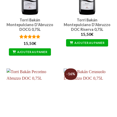
Torri Bakán
Torri Bakán
Montepulciano D'Abruzzo
Montepulciano D'Abruzzo
DOCG 0,75L
DOC Riserva 0,75L
15,50
€
Note
5
sur
AJOUTER AU PANIER
15,50
€
5
AJOUTER AU PANIER
-16%