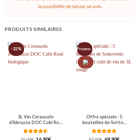
la possibilité de laisser un avis.
PRODUITS SIMILAIRES
-32%
Promo !
3L Vin Cerasuolo
Offre spéciale : 5
d’Abruzzo DOC Cubi Ro…
bouteilles de Sotto…
Note
4.5
Le
Le
Note
4.75
Le
Le
16,90
€
69,90
€
25,00
€
97,00
€