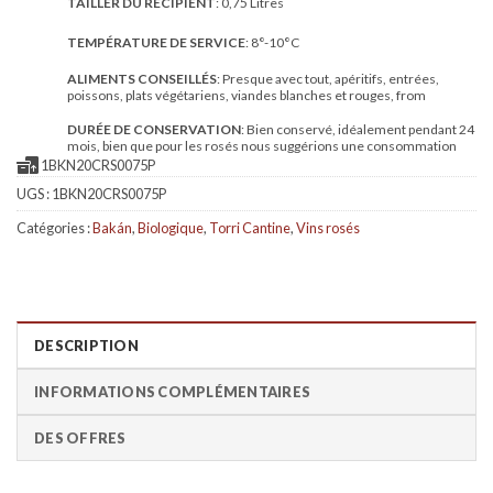
TAILLER DU RÉCIPIENT
: 0,75 Litres
TEMPÉRATURE DE SERVICE
: 8°-10°C
ALIMENTS CONSEILLÉS
: Presque avec tout, apéritifs, entrées,
poissons, plats végétariens, viandes blanches et rouges, from
DURÉE DE CONSERVATION
: Bien conservé, idéalement pendant 24
mois, bien que pour les rosés nous suggérions une consommation
1BKN20CRS0075P
UGS :
1BKN20CRS0075P
Catégories :
Bakán
,
Biologique
,
Torri Cantine
,
Vins rosés
DESCRIPTION
INFORMATIONS COMPLÉMENTAIRES
DES OFFRES