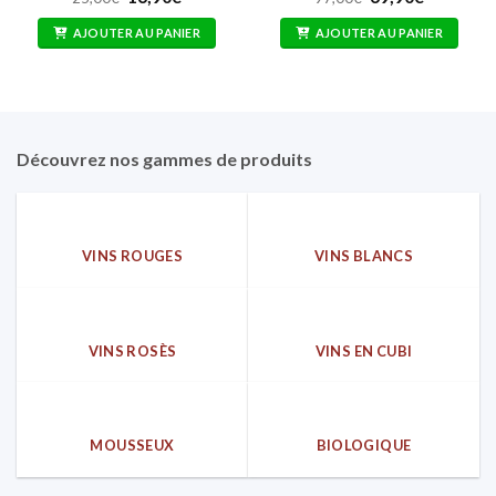
prix
prix
prix
prix
sur 5
sur 5
initial
actuel
initial
actuel
AJOUTER AU PANIER
AJOUTER AU PANIER
était :
est :
était :
est :
25,00€.
16,90€.
97,00€.
69,90€.
Découvrez nos gammes de produits
VINS ROUGES
VINS BLANCS
VINS ROSÈS
VINS EN CUBI
MOUSSEUX
BIOLOGIQUE