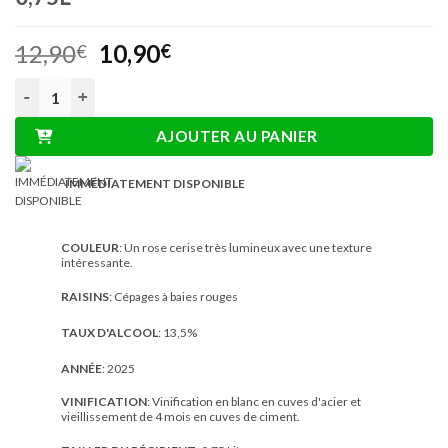
Le
Le
12,90
10,90
€
€
prix
prix
quantité de Torri Bakán Cerasuolo D'Abruzzo DOC 0,75L
initial
actuel
était :
est :
AJOUTER AU PANIER
12,90€.
10,90€.
IMMÉDIATEMENT DISPONIBLE
COULEUR
: Un rose cerise très lumineux avec une texture
intéressante.
RAISINS
: Cépages à baies rouges
TAUX D'ALCOOL
: 13,5%
ANNÉE
: 2025
VINIFICATION
: Vinification en blanc en cuves d'acier et
vieillissement de 4 mois en cuves de ciment.