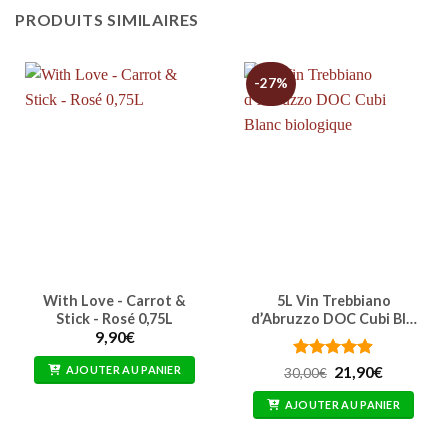
PRODUITS SIMILAIRES
-27%
With Love - Carrot &
5L Vin Trebbiano
Stick - Rosé 0,75L
d’Abruzzo DOC Cubi Bl…
9,90
€
Note
4.87
Le
Le
AJOUTER AU PANIER
21,90
€
30,00
€
prix
prix
sur 5
initial
actuel
AJOUTER AU PANIER
était :
est :
30,00€.
21,90€.