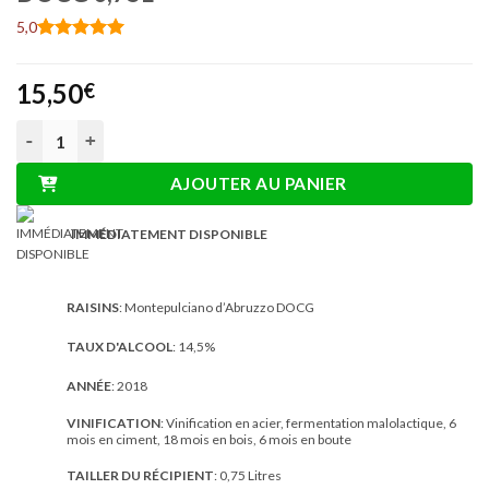
5,0
Noté
2
5
sur
5 basé sur
15,50
notations
€
client
quantité de Torri Bakán Montepulciano D'Abruzzo DOCG 0,75L
AJOUTER AU PANIER
IMMÉDIATEMENT DISPONIBLE
RAISINS
: Montepulciano d’Abruzzo DOCG
TAUX D'ALCOOL
: 14,5%
ANNÉE
: 2018
VINIFICATION
: Vinification en acier, fermentation malolactique, 6
mois en ciment, 18 mois en bois, 6 mois en boute
TAILLER DU RÉCIPIENT
: 0,75 Litres