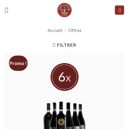
Skip
to
content
Accueil
/
Offres
FILTRER
Promo !