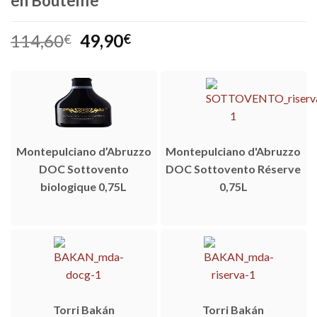
en Bouteille
Le
Le
114,60
49,90
€
€
prix
prix
initial
actuel
était :
est :
114,60€.
49,90€.
Montepulciano d’Abruzzo
Montepulciano d'Abruzzo
DOC Sottovento
DOC Sottovento Réserve
biologique 0,75L
0,75L
Torri Bakán
Torri Bakán