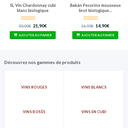
5L Vin Chardonnay cubi
Bakàn Pecorino mousseux
blanc biologique
brut biologique…
Note
4.62
Note
5
sur 5
Le
Le
Le
Le
21,90
€
14,90
€
30,00
€
16,40
€
sur 5
prix
prix
prix
prix
initial
actuel
initial
actuel
AJOUTER AU PANIER
AJOUTER AU PANIER
était :
est :
était :
est :
30,00€.
21,90€.
16,40€.
14,90€.
Découvrez nos gammes de produits
VINS ROUGES
VINS BLANCS
VINS ROSÈS
VINS EN CUBI