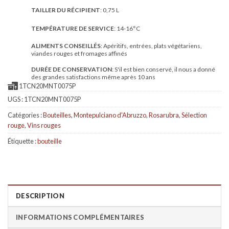
TAILLER DU RÉCIPIENT
: 0,75 L
TEMPÉRATURE DE SERVICE
: 14-16°C
ALIMENTS CONSEILLÉS
: Apéritifs, entrées, plats végétariens,
viandes rouges et fromages affinés
DURÉE DE CONSERVATION
: S'il est bien conservé, il nous a donné
des grandes satisfactions même après 10 ans
1TCN20MNT0075P
UGS :
1TCN20MNT0075P
Catégories :
Bouteilles
,
Montepulciano d'Abruzzo
,
Rosarubra
,
Sélection
rouge
,
Vins rouges
Étiquette :
bouteille
DESCRIPTION
INFORMATIONS COMPLÉMENTAIRES