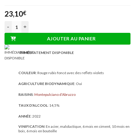
23,10
€
quantité de Rosarubra Montepulciano d’Abruzzo DOC 0,75L
AJOUTER AU PANIER
IMMÉDIATEMENT DISPONIBLE
COULEUR
: Rouge rubis foncé avec des reflets violets
AGRICULTURE BIODYNAMIQUE
: Oui
RAISINS
:
Montepulciano d’Abruzzo
TAUX D'ALCOOL
: 14,5%
ANNÉE
: 2022
VINIFICATION
: En acier, malolactique, 6 mois en ciment, 10 mois en
bois, 6 mois en bouteille