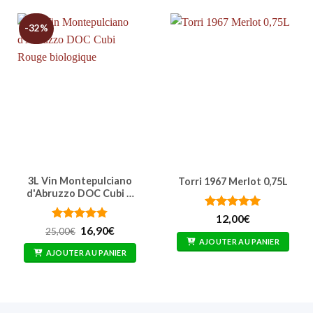
-32%
3L Vin Montepulciano
Torri 1967 Merlot 0,75L
d'Abruzzo DOC Cubi …
Note
5
sur
12,00
€
5
Note
4.77
Le
Le
16,90
€
25,00
€
prix
prix
sur 5
AJOUTER AU PANIER
initial
actuel
AJOUTER AU PANIER
était :
est :
25,00€.
16,90€.