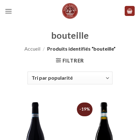
Skip
to
content
bouteille
Accueil
/
Produits identifiés “bouteille”
FILTRER
-19%