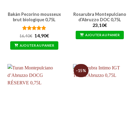
Bakàn Pecorino mousseux
Rosarubra Montepulciano
brut biologique 0,75L
d’Abruzzo DOC 0,75L
23,10
€
Note
5
Le
sur
Le
AJOUTER AU PANIER
14,90
€
16,40
€
prix
prix
5
initial
actuel
AJOUTER AU PANIER
était :
est :
16,40€.
14,90€.
-15%