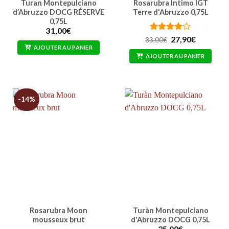
Turan Montepulciano
Rosarubra Intimo IGT
d’Abruzzo DOCG RÉSERVE
Terre d'Abruzzo 0,75L
0,75L
31,00
€
Note
4
Le
Le
27,90
€
33,00
€
prix
prix
sur 5
AJOUTER AU PANIER
initial
actuel
AJOUTER AU PANIER
était :
est :
33,00€.
27,90€.
-14%
Rosarubra Moon
Turàn Montepulciano
mousseux brut
d'Abruzzo DOCG 0,75L