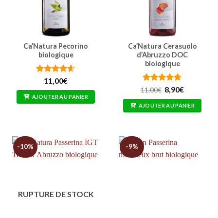
Ca’Natura Pecorino
Ca’Natura Cerasuolo
biologique
d’Abruzzo DOC
biologique
Note
4.57
11,00
€
sur 5
Note
4.67
Le
Le
8,90
€
11,00
€
prix
prix
sur 5
AJOUTER AU PANIER
initial
actuel
AJOUTER AU PANIER
était :
est :
11,00€.
8,90€.
-10%
-9%
RUPTURE DE STOCK