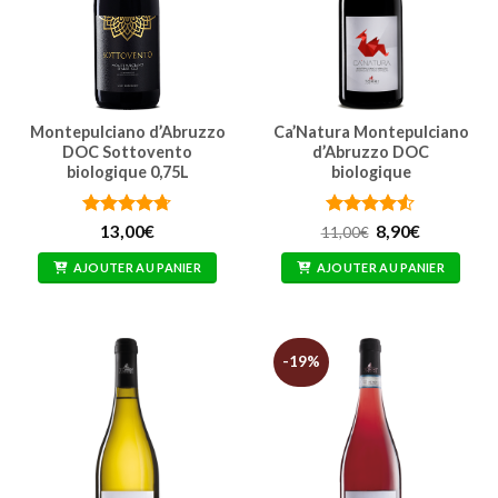
Montepulciano d’Abruzzo
Ca’Natura Montepulciano
DOC Sottovento
d’Abruzzo DOC
biologique 0,75L
biologique
Note
4.71
Note
4.48
Le
Le
13,00
€
8,90
€
11,00
€
prix
prix
sur 5
sur 5
initial
actuel
AJOUTER AU PANIER
AJOUTER AU PANIER
était :
est :
11,00€.
8,90€.
-19%