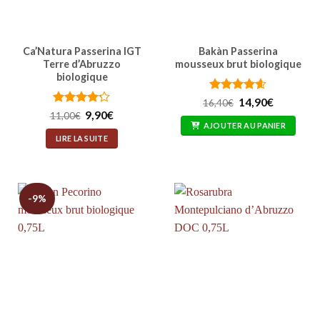
Ca’Natura Passerina IGT
Bakàn Passerina
Terre d’Abruzzo
mousseux brut biologique
biologique
Note
4.6
Le
Le
14,90
€
16,40
€
prix
prix
sur 5
Note
4.17
Le
Le
9,90
€
11,00
€
initial
actuel
prix
prix
sur 5
AJOUTER AU PANIER
était :
est :
initial
actuel
LIRE LA SUITE
16,40€.
14,90€.
était :
est :
11,00€.
9,90€.
-9%