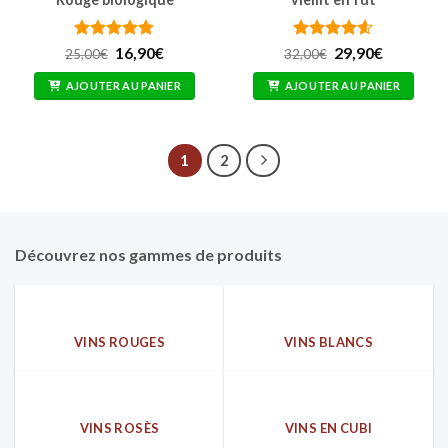
Note
4.77
Le
Le
Note
4.57
Le
Le
16,90
€
29,90
€
25,00
€
32,00
€
prix
prix
prix
prix
sur 5
sur 5
initial
actuel
initial
actuel
AJOUTER AU PANIER
AJOUTER AU PANIER
était :
est :
était :
est :
25,00€.
16,90€.
32,00€.
29,90€.
1
2
Découvrez nos gammes de produits
VINS ROUGES
VINS BLANCS
VINS ROSÈS
VINS EN CUBI