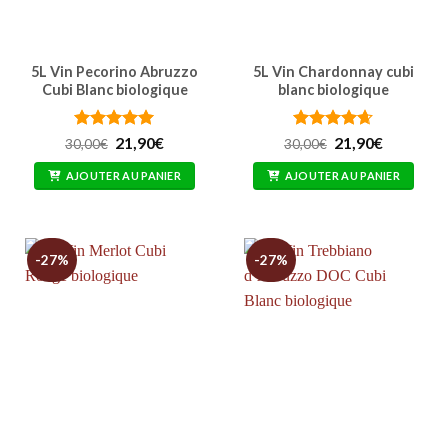
5L Vin Pecorino Abruzzo
5L Vin Chardonnay cubi
Cubi Blanc biologique
blanc biologique
Note
4.91
Le
Le
Note
4.62
Le
Le
21,90
€
21,90
€
30,00
€
30,00
€
prix
prix
prix
prix
sur 5
sur 5
initial
actuel
initial
actuel
AJOUTER AU PANIER
AJOUTER AU PANIER
était :
est :
était :
est :
30,00€.
21,90€.
30,00€.
21,90€.
-27%
-27%