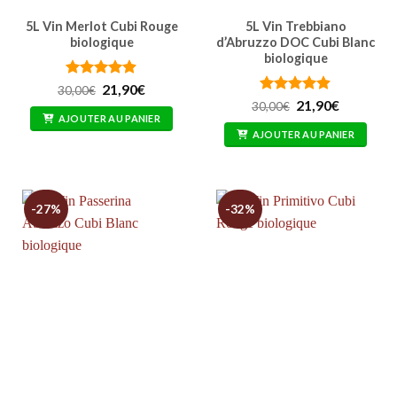
5L Vin Merlot Cubi Rouge
5L Vin Trebbiano
biologique
d’Abruzzo DOC Cubi Blanc
biologique
Note
4.86
Le
Le
21,90
€
30,00
€
prix
prix
sur 5
Note
4.87
Le
Le
21,90
€
30,00
€
initial
actuel
prix
prix
sur 5
AJOUTER AU PANIER
était :
est :
initial
actuel
AJOUTER AU PANIER
30,00€.
21,90€.
était :
est :
30,00€.
21,90€.
-27%
-32%