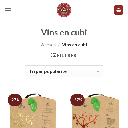
Skip
to
content
Vins en cubi
Accueil
/
Vins en cubi
FILTRER
-27%
-27%