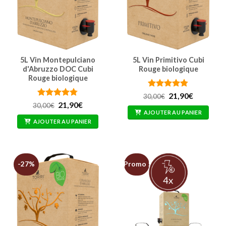
5L Vin Montepulciano
5L Vin Primitivo Cubi
d'Abruzzo DOC Cubi
Rouge biologique
Rouge biologique
Note
4.76
Le
Le
21,90
€
30,00
€
prix
prix
sur 5
Note
4.74
Le
Le
21,90
€
30,00
€
initial
actuel
prix
prix
sur 5
AJOUTER AU PANIER
était :
est :
initial
actuel
AJOUTER AU PANIER
30,00€.
21,90€.
était :
est :
30,00€.
21,90€.
-27%
Promo !