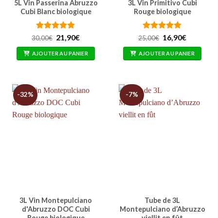
5L Vin Passerina Abruzzo
3L Vin Primitivo Cubi
Cubi Blanc biologique
Rouge biologique
Note
4.83
Le
Le
Note
4.77
Le
Le
21,90
€
16,90
€
30,00
€
25,00
€
prix
prix
prix
prix
sur 5
sur 5
initial
actuel
initial
actuel
AJOUTER AU PANIER
AJOUTER AU PANIER
était :
est :
était :
est :
30,00€.
21,90€.
25,00€.
16,90€.
-32%
-7%
3L Vin Montepulciano
Tube de 3L
d'Abruzzo DOC Cubi
Montepulciano d’Abruzzo
Rouge biologique
viellit en fût