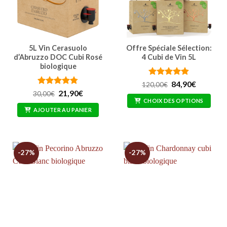
5L Vin Cerasuolo
Offre Spéciale Sélection:
d’Abruzzo DOC Cubi Rosé
4 Cubi de Vin 5L
biologique
Note
4.85
Le
Le
84,90
€
120,00
€
prix
prix
sur 5
Note
4.76
Le
Le
21,90
€
30,00
€
initial
actuel
prix
prix
sur 5
CHOIX DES OPTIONS
était :
est :
initial
actuel
AJOUTER AU PANIER
120,00€.
84,90€.
était :
est :
30,00€.
21,90€.
-27%
-27%