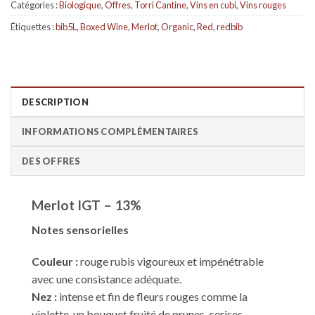
Catégories :
Biologique
,
Offres
,
Torri Cantine
,
Vins en cubi
,
Vins rouges
Étiquettes :
bib5L
,
Boxed Wine
,
Merlot
,
Organic
,
Red
,
redbib
DESCRIPTION
INFORMATIONS COMPLÉMENTAIRES
DES OFFRES
Merlot IGT – 13%
Notes sensorielles
Couleur :
rouge rubis vigoureux et impénétrable
avec une consistance adéquate.
Nez :
intense et fin de fleurs rouges comme la
violette, un bouquet fruité de prunes, cerises,