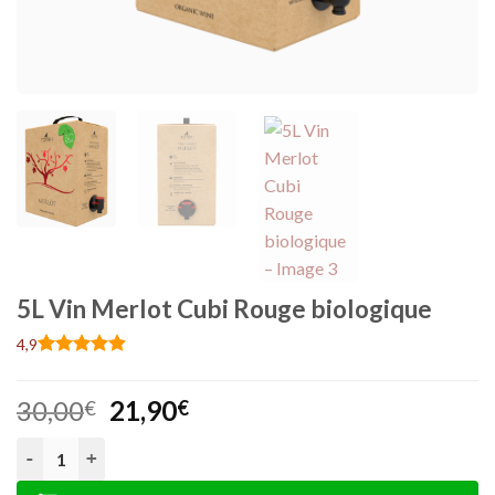
5L Vin Merlot Cubi Rouge biologique
4,9
Noté
14
4.86
sur 5 basé
Le
Le
30,00
21,90
sur
€
€
notations
prix
prix
client
quantité de 5L Vin Merlot Cubi Rouge biologique
initial
actuel
était :
est :