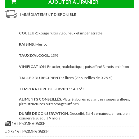
AJOUTER AU PANIER
30,00€.
21,90€.
IMMÉDIATEMENT DISPONIBLE
COULEUR
: Rouge rubis vigoureux et impénétrable
RAISINS
: Merlot
TAUX D'ALCOOL
: 13%
VINIFICATION
: En acier, malolactique, puis affiné 3 mois en béton
TAILLER DU RÉCIPIENT
: 5 litres (7 bouteilles de 0,75 cl)
TEMPÉRATURE DE SERVICE
: 14-16°C
ALIMENTS CONSEILLÉS
: Plats élaborés et viandes rouges grillées,
plats structurés ou fromages affinés
DURÉE DE CONSERVATION
: Descellé, 3 à 4 semaines, sinon, bien
conservé, jusqu'à 9 mois
1VTP50MRV0500P
UGS :
1VTP50MRV0500P