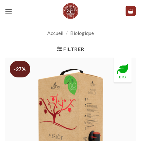
Skip
to
content
Accueil
/
Biologique
FILTRER
-27%
BIO