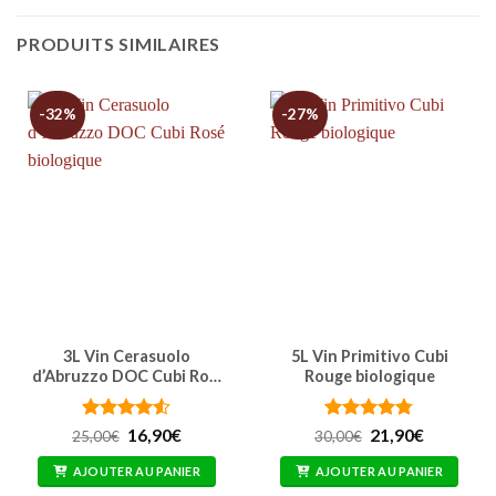
PRODUITS SIMILAIRES
-32%
-27%
3L Vin Cerasuolo
5L Vin Primitivo Cubi
d’Abruzzo DOC Cubi Ro…
Rouge biologique
Note
4.5
Le
Le
Note
4.76
Le
Le
16,90
€
21,90
€
25,00
€
30,00
€
prix
prix
prix
prix
sur 5
sur 5
initial
actuel
initial
actuel
AJOUTER AU PANIER
AJOUTER AU PANIER
était :
est :
était :
est :