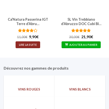
Ca’Natura Passerina IGT
5L Vin Trebbiano
Terre d’Abru…
d’Abruzzo DOC Cubi Bl…
Note
4.17
Le
Le
Note
4.87
Le
Le
9,90
€
21,90
€
11,00
€
30,00
€
prix
prix
prix
prix
sur 5
sur 5
initial
actuel
initial
actuel
LIRE LA SUITE
AJOUTER AU PANIER
était :
est :
était :
est :
11,00€.
9,90€.
30,00€.
21,90€.
Découvrez nos gammes de produits
VINS ROUGES
VINS BLANCS