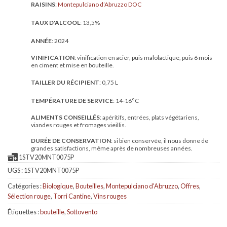
RAISINS
:
Montepulciano d’Abruzzo DOC
TAUX D'ALCOOL
: 13,5%
ANNÉE
: 2024
VINIFICATION
: vinification en acier, puis malolactique, puis 6 mois
en ciment et mise en bouteille.
TAILLER DU RÉCIPIENT
: 0,75 L
TEMPÉRATURE DE SERVICE
: 14-16°C
ALIMENTS CONSEILLÉS
: apéritifs, entrées, plats végétariens,
viandes rouges et fromages vieillis.
DURÉE DE CONSERVATION
: si bien conservée, il nous donne de
grandes satisfactions, même après de nombreuses années.
1STV20MNT0075P
UGS :
1STV20MNT0075P
Catégories :
Biologique
,
Bouteilles
,
Montepulciano d'Abruzzo
,
Offres
,
Sélection rouge
,
Torri Cantine
,
Vins rouges
Étiquettes :
bouteille
,
Sottovento