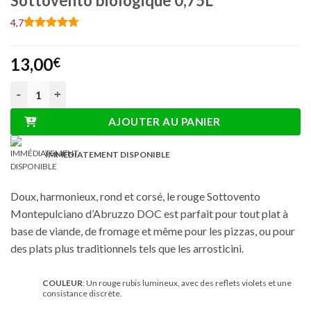
Sottovento biologique 0,75L
4,7
Noté
28
4.71
sur 5 basé
13,00
sur
€
notations
client
quantité de Montepulciano d’Abruzzo DOC Sottovento biologi
AJOUTER AU PANIER
IMMÉDIATEMENT DISPONIBLE
Doux, harmonieux, rond et corsé, le rouge Sottovento
Montepulciano d’Abruzzo DOC est parfait pour tout plat à
base de viande, de fromage et même pour les pizzas, ou pour
des plats plus traditionnels tels que les arrosticini.
COULEUR
: Un rouge rubis lumineux, avec des reflets violets et une
consistance discrète.