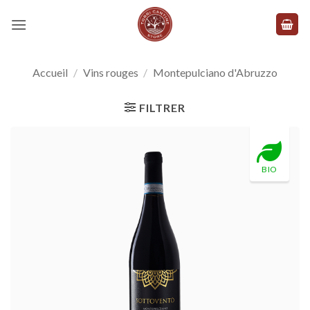
Skip
to
content
Accueil
/
Vins rouges
/
Montepulciano d'Abruzzo
FILTRER
BIO