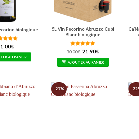
5L Vin Pecorino Abruzzo Cubi
Ca’N
corino biologique
Blanc biologique
te
4.57
1,00
€
 5
Note
Le
4.91
Le
21,90
€
30,00
€
sur 5
prix
prix
TER AU PANIER
initial
actuel
AJOUTER AU PANIER
était :
est :
30,00€.
21,90€.
-27%
-32