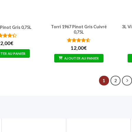
Torri 1967 Pinot Gris Cuivré
3L V
 Pinot Gris 0,75L
0,75L
te
4.33
2,00
€
 5
Note
4.5
12,00
€
sur 5
TER AU PANIER
AJOUTER AU PANIER
1
2