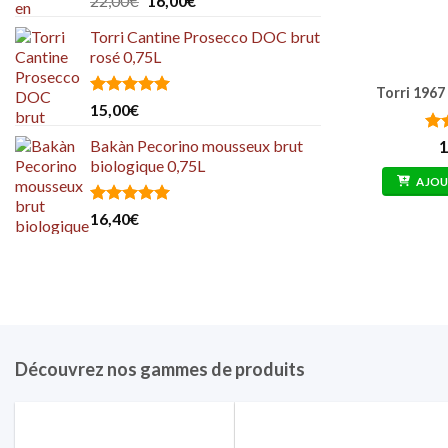
22,00
€
16,00
€
sur 5
prix
prix
Torri Cantine Prosecco DOC brut
initial
actuel
rosé 0,75L
était :
est :
22,00€.
16,00€.
Torri 1967
Note
5.00
15,00
€
sur 5
No
Bakàn Pecorino mousseux brut
1
sur
biologique 0,75L
AJOU
Note
5.00
16,40
€
sur 5
Découvrez nos gammes de produits