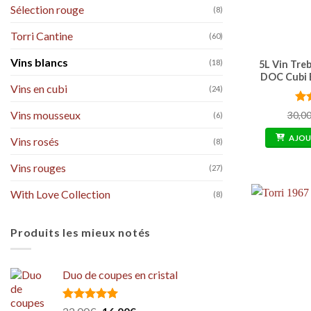
Sélection rouge
(8)
Torri Cantine
(60)
Vins blancs
(18)
5L Vin Tre
DOC Cubi B
Vins en cubi
(24)
No
Vins mousseux
30,0
(6)
sur
AJOU
Vins rosés
(8)
Vins rouges
(27)
With Love Collection
(8)
Produits les mieux notés
Duo de coupes en cristal
Note
5.00
Le
Le