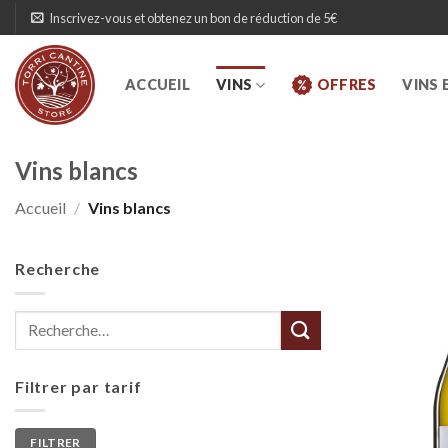
Skip
Inscrivez-vous et obtenez un bon de réduction de 5€
to
content
ACCUEIL
VINS
OFFRES
VINS 
Vins blancs
Accueil
/
Vins blancs
Recherche
Recherche
pour :
Filtrer par tarif
Prix
Prix
FILTRER
min
max