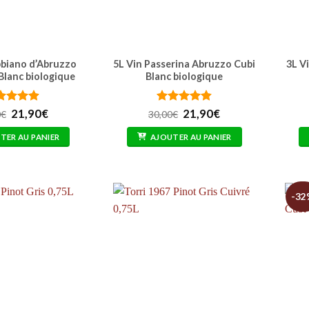
bbiano d’Abruzzo
5L Vin Passerina Abruzzo Cubi
3L V
lanc biologique
Blanc biologique
te
Le
4.87
Le
Note
Le
4.83
Le
21,90
€
21,90
€
0
€
30,00
€
 5
prix
prix
sur 5
prix
prix
initial
actuel
initial
actuel
TER AU PANIER
AJOUTER AU PANIER
était :
est :
était :
est :
30,00€.
21,90€.
30,00€.
21,90€.
-32