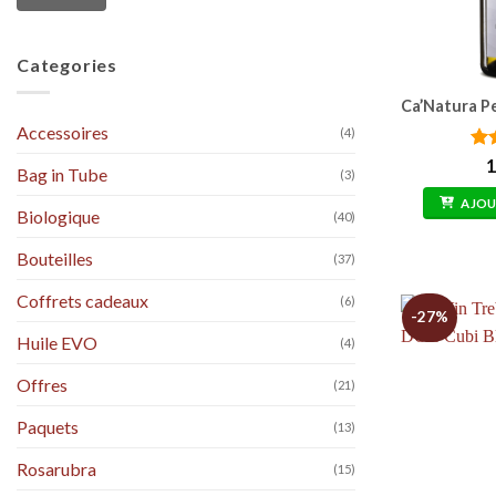
Categories
Ca’Natura Pe
Accessoires
(4)
No
1
Bag in Tube
(3)
sur
AJOU
Biologique
(40)
Bouteilles
(37)
Coffrets cadeaux
(6)
-27%
Huile EVO
(4)
Offres
(21)
Paquets
(13)
Rosarubra
(15)