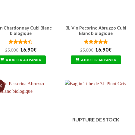
in Chardonnay Cubi Blanc
3L Vin Pecorino Abruzzo Cubi
biologique
Blanc biologique
Note
Le
4.4
Le
Note
Le
4.86
Le
16,90
€
16,90
€
25,00
€
25,00
€
sur 5
prix
prix
sur 5
prix
prix
initial
actuel
initial
actuel
AJOUTER AU PANIER
AJOUTER AU PANIER
était :
est :
était :
est :
25,00€.
16,90€.
25,00€.
16,90€.
%
RUPTURE DE STOCK