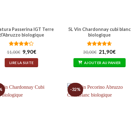
atura Passerina IGT Terre
5L Vin Chardonnay cubi blanc
d’Abruzzo biologique
biologique
Note
4.17
Le
Le
Note
Le
4.62
Le
9,90
€
21,90
€
11,00
€
30,00
€
sur 5
prix
prix
sur 5
prix
prix
initial
actuel
initial
actuel
LIRE LA SUITE
AJOUTER AU PANIER
était :
est :
était :
est :
11,00€.
9,90€.
30,00€.
21,90€.
%
-32%