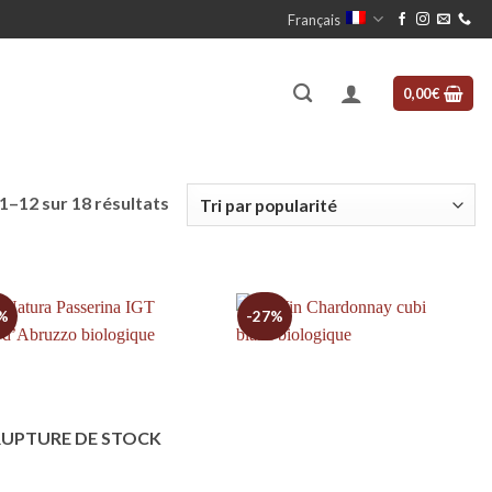
Français
0,00
€
Trié
1–12 sur 18 résultats
par
popularité
%
-27%
RUPTURE DE STOCK