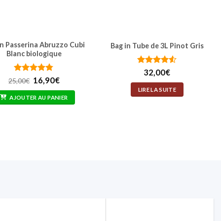
in Passerina Abruzzo Cubi
Bag in Tube de 3L Pinot Gris
Blanc biologique
Note
4.5
32,00
€
sur 5
Note
Le
4.75
Le
16,90
€
25,00
€
sur 5
prix
prix
LIRE LA SUITE
initial
actuel
AJOUTER AU PANIER
était :
est :
25,00€.
16,90€.