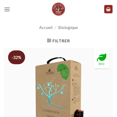
Skip
to
content
Accueil
/
Biologique
FILTRER
-32%
BIO