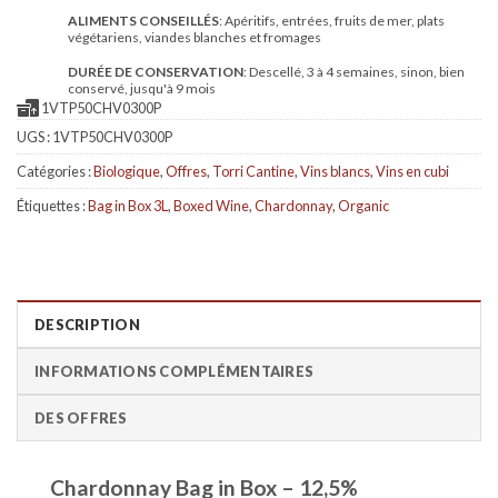
ALIMENTS CONSEILLÉS
: Apéritifs, entrées, fruits de mer, plats
végétariens, viandes blanches et fromages
DURÉE DE CONSERVATION
: Descellé, 3 à 4 semaines, sinon, bien
conservé, jusqu'à 9 mois
1VTP50CHV0300P
UGS :
1VTP50CHV0300P
Catégories :
Biologique
,
Offres
,
Torri Cantine
,
Vins blancs
,
Vins en cubi
Étiquettes :
Bag in Box 3L
,
Boxed Wine
,
Chardonnay
,
Organic
DESCRIPTION
INFORMATIONS COMPLÉMENTAIRES
DES OFFRES
Chardonnay Bag in Box – 12,5%