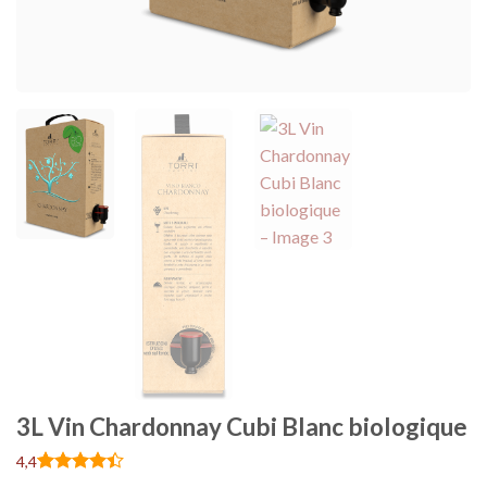
3L Vin Chardonnay Cubi Blanc biologique
4,4
Noté
5
4.4