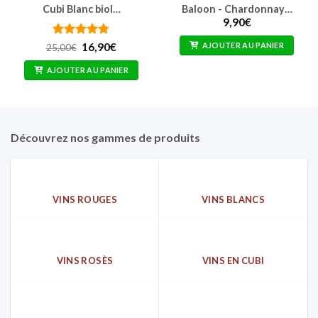
Cubi Blanc biol…
Baloon - Chardonnay…
9,90
€
Note
4.75
Le
Le
AJOUTER AU PANIER
16,90
€
25,00
€
prix
prix
sur 5
initial
actuel
AJOUTER AU PANIER
était :
est :
25,00€.
16,90€.
Découvrez nos gammes de produits
VINS ROUGES
VINS BLANCS
VINS ROSÈS
VINS EN CUBI