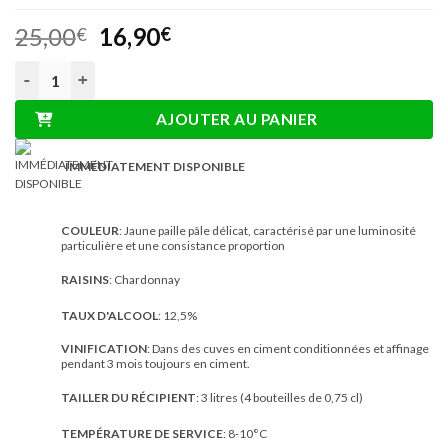
sur 5 basé
Le
Le
25,00
16,90
sur
€
€
notations
prix
prix
client
quantité de 3L Vin Chardonnay Cubi Blanc biologique
initial
actuel
était :
est :
AJOUTER AU PANIER
25,00€.
16,90€.
IMMÉDIATEMENT DISPONIBLE
COULEUR
: Jaune paille pâle délicat, caractérisé par une luminosité
particulière et une consistance proportion
RAISINS
: Chardonnay
TAUX D'ALCOOL
: 12,5%
VINIFICATION
: Dans des cuves en ciment conditionnées et affinage
pendant 3 mois toujours en ciment.
TAILLER DU RÉCIPIENT
: 3 litres (4 bouteilles de 0,75 cl)
TEMPÉRATURE DE SERVICE
: 8-10°C