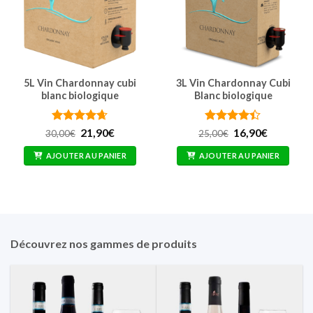
5L Vin Chardonnay cubi
3L Vin Chardonnay Cubi
blanc biologique
Blanc biologique
Note
4.62
Le
Le
Note
4.4
Le
Le
21,90
€
16,90
€
30,00
€
25,00
€
prix
prix
prix
prix
sur 5
sur 5
initial
actuel
initial
actuel
AJOUTER AU PANIER
AJOUTER AU PANIER
était :
est :
était :
est :
30,00€.
21,90€.
25,00€.
16,90€.
Découvrez nos gammes de produits