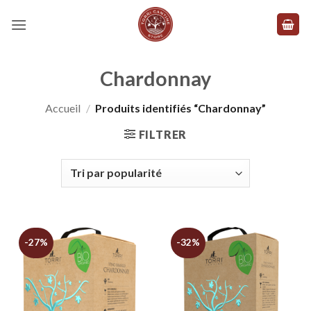
Skip
to
content
Chardonnay
Accueil
/
Produits identifiés “Chardonnay”
FILTRER
-27%
-32%