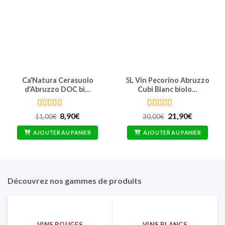
Ca’Natura Cerasuolo
5L Vin Pecorino Abruzzo
d’Abruzzo DOC bi…
Cubi Blanc biolo…
Note
4.67
Note
4.91
Le
Le
Le
Le
8,90
€
21,90
€
11,00
€
30,00
€
sur 5
prix
prix
sur 5
prix
prix
initial
actuel
initial
actuel
AJOUTER AU PANIER
AJOUTER AU PANIER
était :
est :
était :
est :
11,00€.
8,90€.
30,00€.
21,90€.
Découvrez nos gammes de produits
VINS ROUGES
VINS BLANCS