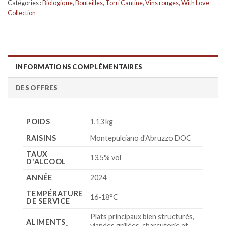
Catégories :
Biologique
,
Bouteilles
,
Torri Cantine
,
Vins rouges
,
With Love
Collection
INFORMATIONS COMPLÉMENTAIRES
DES OFFRES
POIDS
1,13 kg
RAISINS
Montepulciano d'Abruzzo DOC
TAUX
13,5% vol
D'ALCOOL
ANNÉE
2024
TEMPÉRATURE
16-18°C
DE SERVICE
Plats principaux bien structurés,
ALIMENTS
viandes grillées, charcuterie et