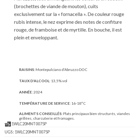
(brochettes de viande de mouton), cuits
exclusivement sur la « fornacella ». De couleur rouge
rubis intense, le nez exprime des notes de confiture
rouge, de framboise et de myrtille. En bouche, il est
plein et enveloppant.
RAISINS
: Montepulciano d'Abruzzo DOC
TAUX D'ALCOOL
: 13,5% vol
ANNÉE
: 2024
TEMPÉRATURE DE SERVICE
: 16-18°C
ALIMENTS CONSEILLÉS
: Plats principaux bien structurés, viandes
grillées, charcuterie et fromages.
1WLC20MNT0075P
UGS :
1WLC20MNT0075P