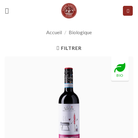
Skip
to
content
Accueil
/
Biologique
FILTRER
BIO