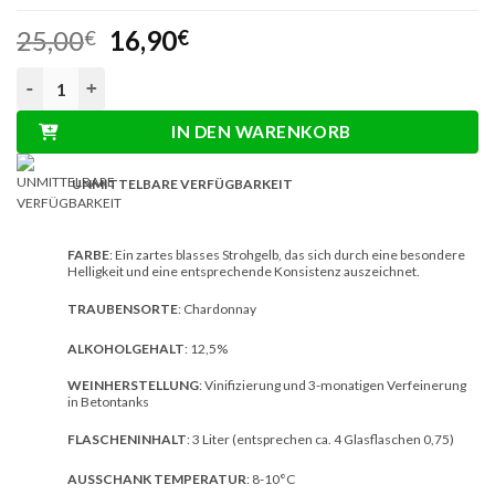
mit
4.4
Ursprünglicher
Aktueller
25,00
16,90
von 5,
€
€
basierend
Preis
Preis
auf
3L Chardonnay Bag in Box Weißwein Menge
war:
ist:
Kundenbewertungen
25,00€
16,90€.
IN DEN WARENKORB
UNMITTELBARE VERFÜGBARKEIT
FARBE
: Ein zartes blasses Strohgelb, das sich durch eine besondere
Helligkeit und eine entsprechende Konsistenz auszeichnet.
TRAUBENSORTE
: Chardonnay
ALKOHOLGEHALT
: 12,5%
WEINHERSTELLUNG
: Vinifizierung und 3-monatigen Verfeinerung
in Betontanks
FLASCHENINHALT
: 3 Liter (entsprechen ca. 4 Glasflaschen 0,75)
AUSSCHANK TEMPERATUR
: 8-10°C