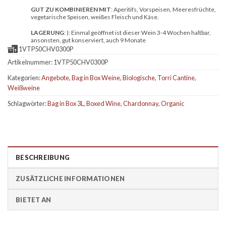
GUT ZU KOMBINIEREN MIT
: Aperitifs, Vorspeisen, Meeresfrüchte,
vegetarische Speisen, weißes Fleisch und Käse.
LAGERUNG
: ): Einmal geöffnet ist dieser Wein 3-4 Wochen haltbar,
ansonsten, gut konserviert, auch 9 Monate
1VTP50CHV0300P
Artikelnummer:
1VTP50CHV0300P
Kategorien:
Angebote
,
Bag in Box Weine
,
Biologische
,
Torri Cantine
,
Weißweine
Schlagwörter:
Bag in Box 3L
,
Boxed Wine
,
Chardonnay
,
Organic
BESCHREIBUNG
ZUSÄTZLICHE INFORMATIONEN
BIETET AN