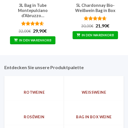
3L Bag in Tube
5L Chardonnay Bio-
Montepulciano
Weißwein Bag in Box
d’Abruzzo…
Bewertet
Ursprünglicher
Aktueller
21,90
€
30,00
€
Preis
Preis
mit
4.62
Bewertet
Ursprünglicher
Aktueller
29,90
€
32,00
€
war:
ist:
von 5
Preis
Preis
mit
4.57
IN DEN WARENKORB
30,00€
21,90€.
war:
ist:
von 5
IN DEN WARENKORB
32,00€
29,90€.
Entdecken Sie unsere Produktpalette
ROTWEINE
WEISSWEINE
ROSÉWEIN
BAG IN BOX WEINE