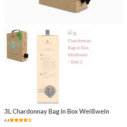
3L Chardonnay Bag in Box Weißwein
4,4
Bewertet
5