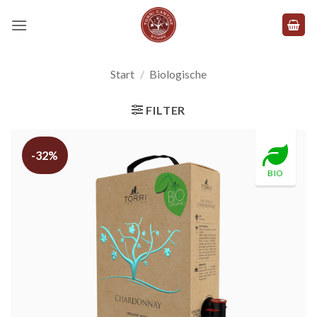
Zum
Inhalt
springen
Start
/
Biologische
FILTER
-32%
BIO