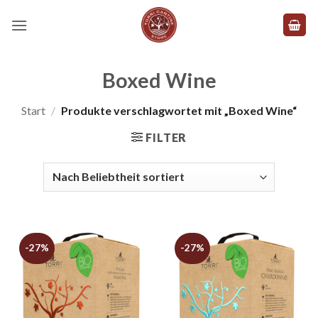
Zum
Inhalt
springen
Boxed Wine
Start
/
Produkte verschlagwortet mit „Boxed Wine“
FILTER
-27%
-27%