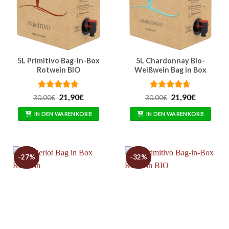
5L Primitivo Bag-in-Box
5L Chardonnay Bio-
Rotwein BIO
Weißwein Bag in Box
Bewertet
Ursprünglicher
Aktueller
Bewertet
Ursprünglicher
Aktueller
21,90
€
21,90
€
30,00
€
30,00
€
Preis
Preis
Preis
Preis
mit
4.76
mit
4.62
war:
ist:
war:
ist:
von 5
von 5
IN DEN WARENKORB
IN DEN WARENKORB
30,00€
21,90€.
30,00€
21,90€.
-27%
-32%