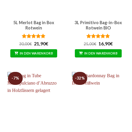
5L Merlot Bag in Box
3L Primitivo Bag-in-Box
Rotwein
Rotwein BIO
Bewertet
Ursprünglicher
Aktueller
Bewertet
Ursprünglicher
Aktueller
21,90
€
16,90
€
30,00
€
25,00
€
Preis
Preis
Preis
Preis
mit
4.86
mit
4.77
war:
ist:
war:
ist:
von 5
von 5
IN DEN WARENKORB
IN DEN WARENKORB
30,00€
21,90€.
25,00€
16,90€.
-7%
-32%