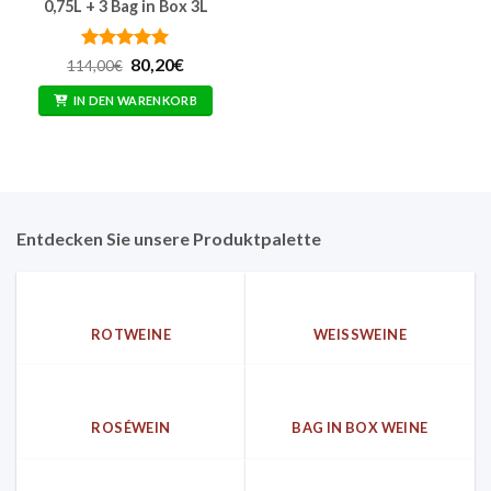
0,75L + 3 Bag in Box 3L
Bewertet
Ursprünglicher
Aktueller
80,20
€
114,00
€
Preis
Preis
mit
5
von
war:
ist:
5
IN DEN WARENKORB
114,00€
80,20€.
Entdecken Sie unsere Produktpalette
ROTWEINE
WEISSWEINE
ROSÉWEIN
BAG IN BOX WEINE