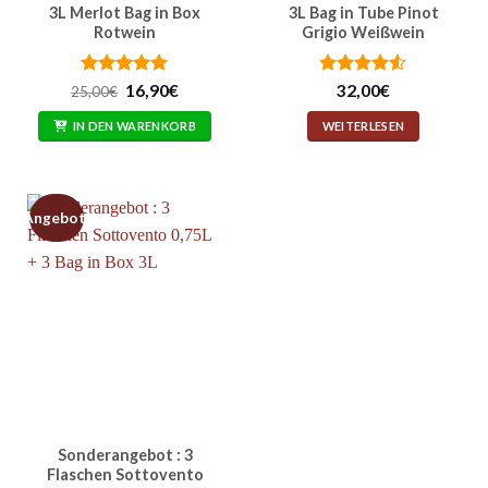
3L Merlot Bag in Box
3L Bag in Tube Pinot
Rotwein
Grigio Weißwein
Bewertet
Ursprünglicher
Aktueller
Bewertet
16,90
€
32,00
€
25,00
€
Preis
Preis
mit
5
von
mit
4.5
war:
ist:
5
von 5
IN DEN WARENKORB
WEITERLESEN
25,00€
16,90€.
Angebot!
Sonderangebot : 3
Flaschen Sottovento