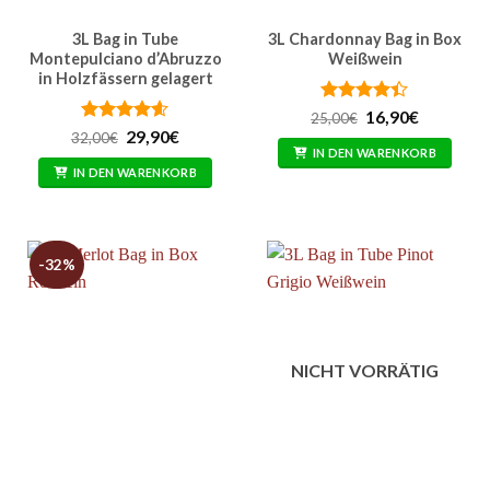
3L Bag in Tube
3L Chardonnay Bag in Box
Montepulciano d’Abruzzo
Weißwein
in Holzfässern gelagert
Bewertet
Ursprünglicher
Aktueller
16,90
€
25,00
€
Preis
Preis
mit
4.4
Bewertet
Ursprünglicher
Aktueller
29,90
€
32,00
€
war:
ist:
von 5
Preis
Preis
mit
4.57
IN DEN WARENKORB
25,00€
16,90€.
war:
ist:
von 5
IN DEN WARENKORB
32,00€
29,90€.
-32%
NICHT VORRÄTIG