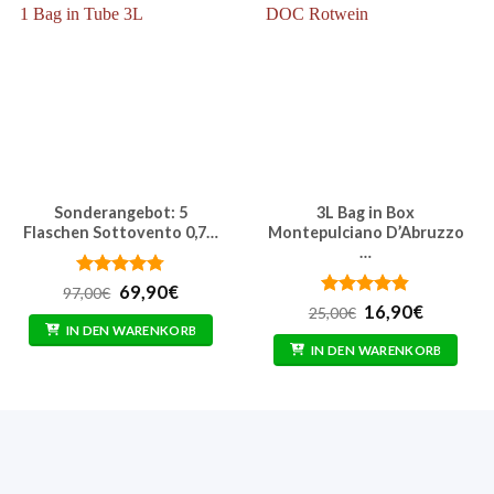
Sonderangebot: 5
3L Bag in Box
Flaschen Sottovento 0,7…
Montepulciano D’Abruzzo
…
r
Bewertet
Ursprünglicher
Aktueller
69,90
€
97,00
€
mit
4.75
Preis
Preis
Bewertet
Ursprünglicher
Aktuelle
16,90
€
25,00
€
von 5
war:
ist:
mit
4.77
Preis
Preis
IN DEN WARENKORB
97,00€
69,90€.
von 5
war:
ist:
IN DEN WARENKORB
25,00€
16,90€.