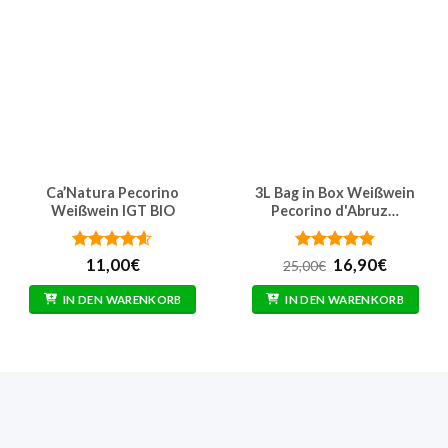
Ca’Natura Pecorino
3L Bag in Box Weißwein
Weißwein IGT BIO
Pecorino d'Abruz…
er
Bewertet
Bewertet
Ursprünglicher
Aktuelle
11,00
€
16,90
€
25,00
€
mit
4.57
mit
4.86
Preis
Preis
von 5
von 5
war:
ist:
IN DEN WARENKORB
IN DEN WARENKORB
25,00€
16,90€.