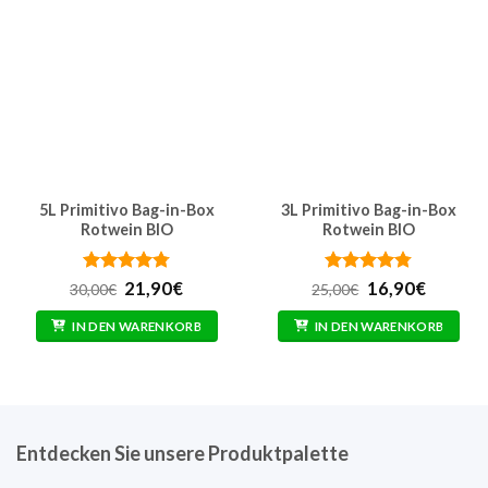
5L Primitivo Bag-in-Box
3L Primitivo Bag-in-Box
Rotwein BIO
Rotwein BIO
Bewertet
Ursprünglicher
Aktueller
Bewertet
Ursprünglicher
Aktuell
21,90
€
16,90
€
30,00
€
25,00
€
mit
4.76
Preis
Preis
mit
4.77
Preis
Preis
von 5
war:
ist:
von 5
war:
ist:
IN DEN WARENKORB
IN DEN WARENKORB
30,00€
21,90€.
25,00€
16,90€.
Entdecken Sie unsere Produktpalette