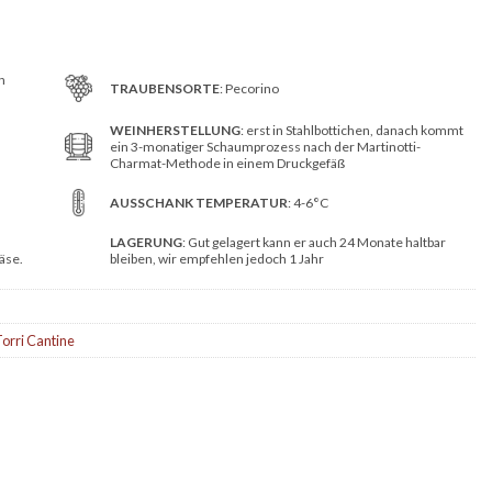
n
TRAUBENSORTE
: Pecorino
WEINHERSTELLUNG
: erst in Stahlbottichen, danach kommt
ein 3-monatiger Schaumprozess nach der Martinotti-
Charmat-Methode in einem Druckgefäß
AUSSCHANK TEMPERATUR
: 4-6°C
LAGERUNG
: Gut gelagert kann er auch 24 Monate haltbar
äse.
bleiben, wir empfehlen jedoch 1 Jahr
orri Cantine