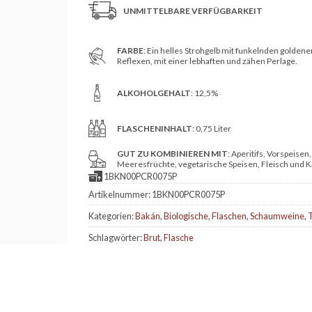
UNMITTELBARE VERFÜGBARKEIT
FARBE
: Ein helles Strohgelb mit funkelnden goldene
Reflexen, mit einer lebhaften und zähen Perlage.
ALKOHOLGEHALT
: 12,5%
FLASCHENINHALT
: 0,75 Liter
GUT ZU KOMBINIEREN MIT
: Aperitifs, Vorspeisen,
Meeresfrüchte, vegetarische Speisen, Fleisch und K
1BKN00PCR0075P
Artikelnummer:
1BKN00PCR0075P
Kategorien:
Bakán
,
Biologische
,
Flaschen
,
Schaumweine
,
T
Schlagwörter:
Brut
,
Flasche