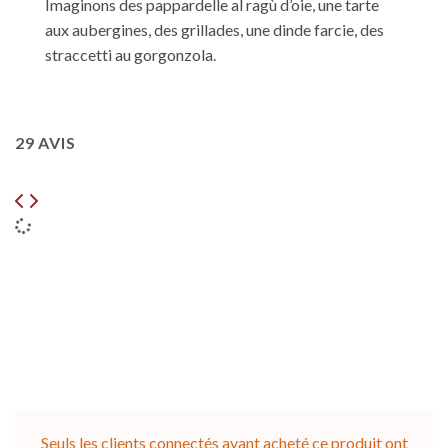
Imaginons des pappardelle al ragù d’oie, une tarte
aux aubergines, des grillades, une dinde farcie, des
straccetti au gorgonzola.
29 AVIS
Seuls les clients connectés ayant acheté ce produit ont