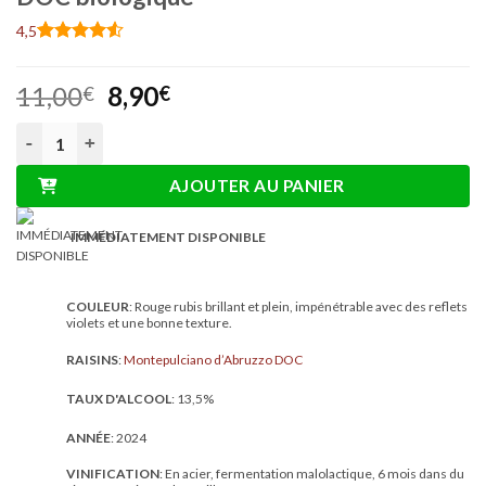
4,5
Noté
29
4.48
sur 5 basé
Le
Le
11,00
8,90
sur
€
€
notations
prix
prix
client
quantité de Ca’Natura Montepulciano d’Abruzzo DOC biologiq
initial
actuel
était :
est :
AJOUTER AU PANIER
11,00€.
8,90€.
IMMÉDIATEMENT DISPONIBLE
COULEUR
: Rouge rubis brillant et plein, impénétrable avec des reflets
violets et une bonne texture.
RAISINS
:
Montepulciano d’Abruzzo DOC
TAUX D'ALCOOL
: 13,5%
ANNÉE
: 2024
VINIFICATION
: En acier, fermentation malolactique, 6 mois dans du