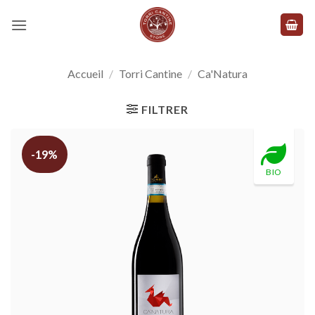
Skip
to
content
Accueil
/
Torri Cantine
/
Ca'Natura
FILTRER
-19%
BIO