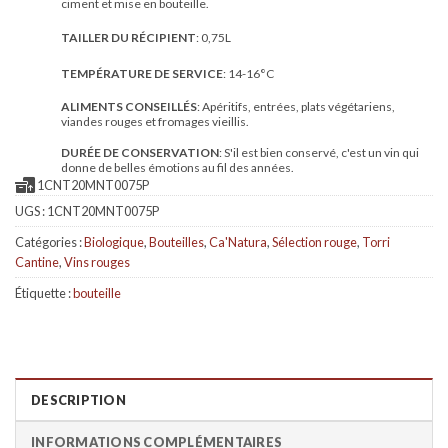
ciment et mise en bouteille.
TAILLER DU RÉCIPIENT
: 0,75L
TEMPÉRATURE DE SERVICE
: 14-16°C
ALIMENTS CONSEILLÉS
: Apéritifs, entrées, plats végétariens,
viandes rouges et fromages vieillis.
DURÉE DE CONSERVATION
: S'il est bien conservé, c'est un vin qui
donne de belles émotions au fil des années.
1CNT20MNT0075P
UGS :
1CNT20MNT0075P
Catégories :
Biologique
,
Bouteilles
,
Ca'Natura
,
Sélection rouge
,
Torri
Cantine
,
Vins rouges
Étiquette :
bouteille
DESCRIPTION
INFORMATIONS COMPLÉMENTAIRES