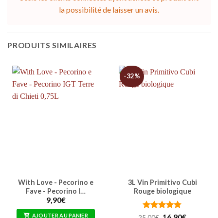
la possibilité de laisser un avis.
PRODUITS SIMILAIRES
-32%
With Love - Pecorino e
3L Vin Primitivo Cubi
Fave - Pecorino I…
Rouge biologique
9,90
€
Note
4.77
Le
Le
AJOUTER AU PANIER
16,90
€
25,00
€