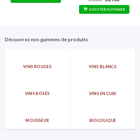
prix
prix
sur 5
initial
actuel
AJOUTER AU PANIER
était :
est :
25,00€.
16,90€.
Découvrez nos gammes de produits
VINS ROUGES
VINS BLANCS
VINS ROSÈS
VINS EN CUBI
MOUSSEUX
BIOLOGIQUE