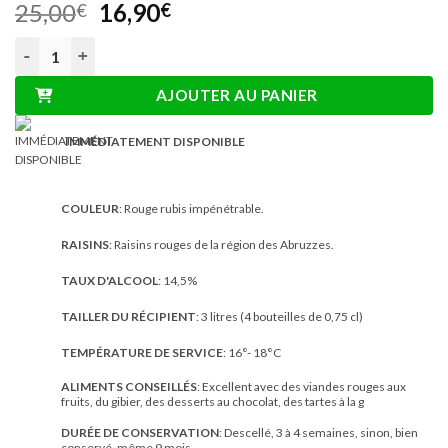
Le
Le
25,00
16,90
€
€
prix
prix
quantité de 3L Bag in Box Vin Rouge issu de Raisins Passerillés
initial
actuel
était :
est :
AJOUTER AU PANIER
25,00€.
16,90€.
IMMÉDIATEMENT DISPONIBLE
COULEUR
: Rouge rubis impénétrable.
RAISINS
: Raisins rouges de la région des Abruzzes.
TAUX D'ALCOOL
: 14,5%
TAILLER DU RÉCIPIENT
: 3 litres (4 bouteilles de 0,75 cl)
TEMPÉRATURE DE SERVICE
: 16°- 18°C
ALIMENTS CONSEILLÉS
: Excellent avec des viandes rouges aux
fruits, du gibier, des desserts au chocolat, des tartes à la g
DURÉE DE CONSERVATION
: Descellé, 3 à 4 semaines, sinon, bien
conservé, même 9 mois