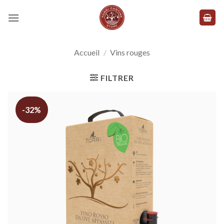
Skip
to
content
Accueil
/
Vins rouges
FILTRER
-32%