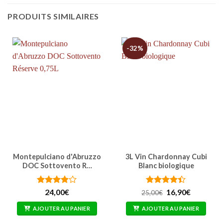
PRODUITS SIMILAIRES
-32%
Montepulciano d'Abruzzo
3L Vin Chardonnay Cubi
DOC Sottovento R…
Blanc biologique
Note
Note
4.4
Le
Le
24,00
€
16,90
€
25,00
€
prix
prix
3.86
sur
sur 5
initial
actuel
5
AJOUTER AU PANIER
AJOUTER AU PANIER
était :
est :
25,00€.
16,90€.