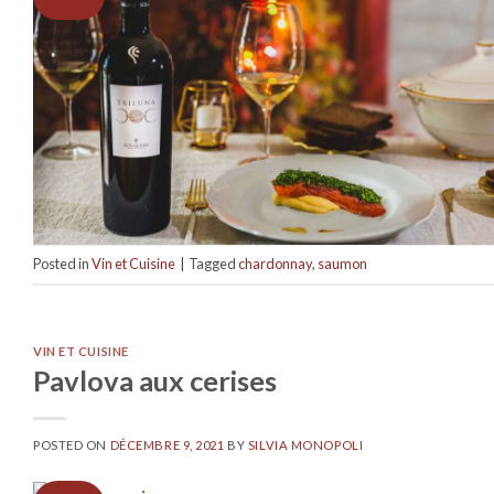
Posted in
Vin et Cuisine
|
Tagged
chardonnay
,
saumon
VIN ET CUISINE
Pavlova aux cerises
POSTED ON
DÉCEMBRE 9, 2021
BY
SILVIA MONOPOLI