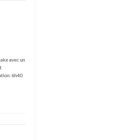
cake avec un
t
ation: 6h40