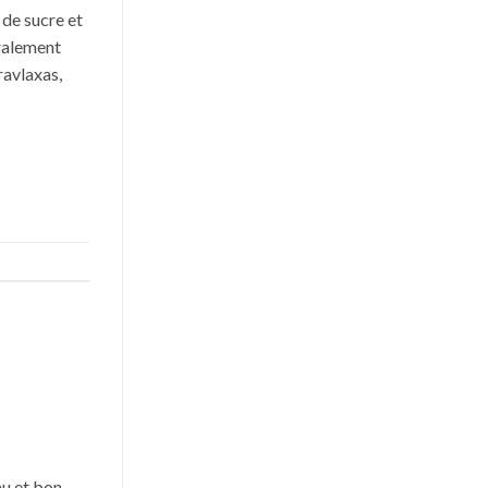
 de sucre et
éralement
ravlaxas,
au et bon,