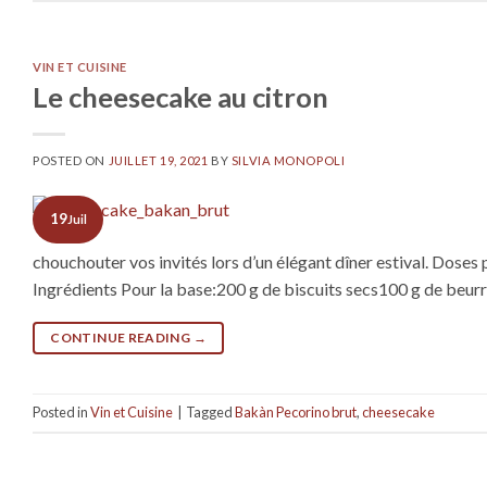
VIN ET CUISINE
Le cheesecake au citron
POSTED ON
JUILLET 19, 2021
BY
SILVIA MONOPOLI
19
Juil
chouchouter vos invités lors d’un élégant dîner estival. Dose
Ingrédients Pour la base:200 g de biscuits secs100 g de beurr
CONTINUE READING
→
Posted in
Vin et Cuisine
|
Tagged
Bakàn Pecorino brut
,
cheesecake