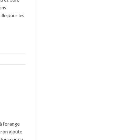
vons
lle pour les
à l’orange
iron ajoute
 douceur du