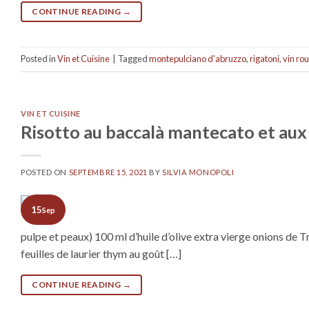
CONTINUE READING
→
Posted in
Vin et Cuisine
|
Tagged
montepulciano d'abruzzo
,
rigatoni
,
vin ro
VIN ET CUISINE
Risotto au baccalà mantecato et au
POSTED ON
SEPTEMBRE 15, 2021
BY
SILVIA MONOPOLI
15
Sep
pulpe et peaux) 100 ml d’huile d’olive extra vierge onions de T
feuilles de laurier thym au goût […]
CONTINUE READING
→