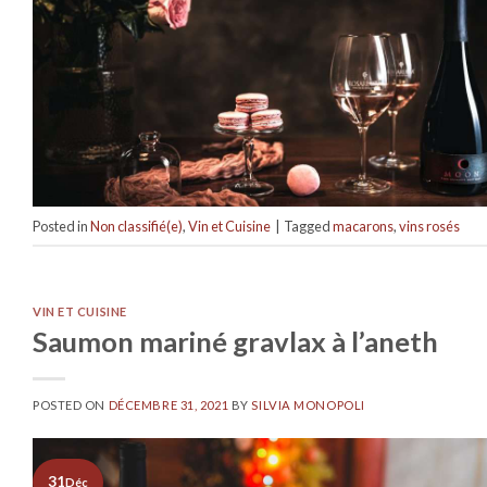
Posted in
Non classifié(e)
,
Vin et Cuisine
|
Tagged
macarons
,
vins rosés
VIN ET CUISINE
Saumon mariné gravlax à l’aneth
POSTED ON
DÉCEMBRE 31, 2021
BY
SILVIA MONOPOLI
31
Déc