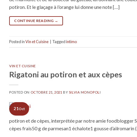
potiron. Et le glaçage à l’orange lui donne une note […]
CONTINUE READING
→
Posted in
Vin et Cuisine
|
Tagged
intimo
VIN ET CUISINE
Rigatoni au potiron et aux cèpes
POSTED ON
OCTOBRE 21, 2021
BY
SILVIA MONOPOLI
21
Oct
potiron et de cèpes, interprétée par notre amie foodblogger 
cèpes frais50 g de parmesan1 échalote1 gousse d’ailromarin (ce