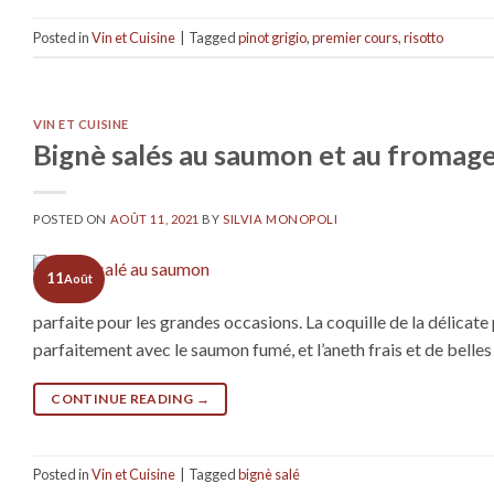
Posted in
Vin et Cuisine
|
Tagged
pinot grigio
,
premier cours
,
risotto
VIN ET CUISINE
Bignè salés au saumon et au fromage
POSTED ON
AOÛT 11, 2021
BY
SILVIA MONOPOLI
11
Août
parfaite pour les grandes occasions. La coquille de la délicat
parfaitement avec le saumon fumé, et l’aneth frais et de belles
CONTINUE READING
→
Posted in
Vin et Cuisine
|
Tagged
bignè salé