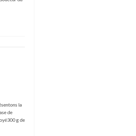
ésentons la
base de
toyé300 g de