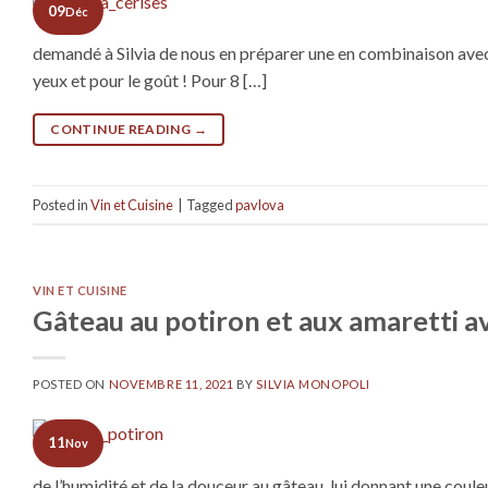
09
Déc
demandé à Silvia de nous en préparer une en combinaison avec 
yeux et pour le goût ! Pour 8 […]
CONTINUE READING
→
Posted in
Vin et Cuisine
|
Tagged
pavlova
VIN ET CUISINE
Gâteau au potiron et aux amaretti av
POSTED ON
NOVEMBRE 11, 2021
BY
SILVIA MONOPOLI
11
Nov
de l’humidité et de la douceur au gâteau, lui donnant une cou