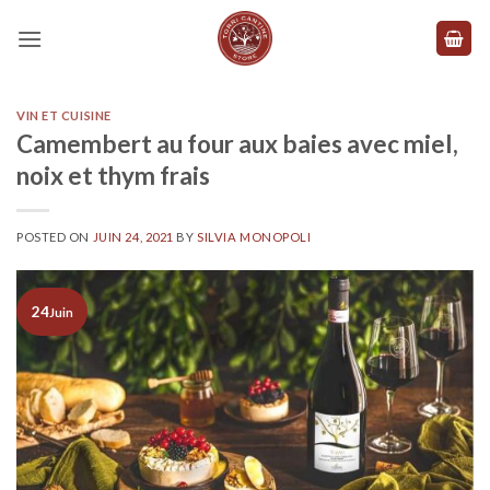
Skip
to
content
VIN ET CUISINE
Camembert au four aux baies avec miel,
noix et thym frais
POSTED ON
JUIN 24, 2021
BY
SILVIA MONOPOLI
24
Juin