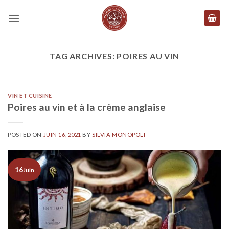
Skip
to
content
TAG ARCHIVES:
POIRES AU VIN
VIN ET CUISINE
Poires au vin et à la crème anglaise
POSTED ON
JUIN 16, 2021
BY
SILVIA MONOPOLI
16
Juin