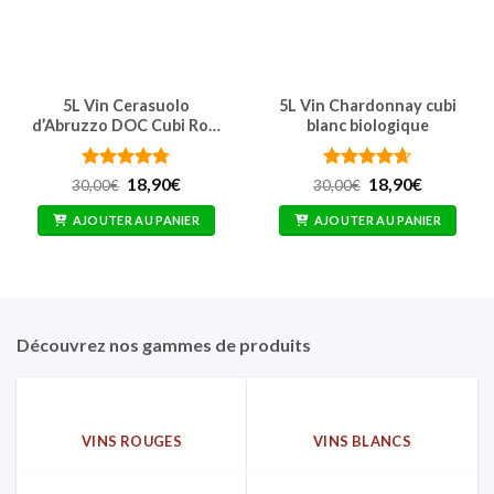
5L Vin Cerasuolo
5L Vin Chardonnay cubi
d’Abruzzo DOC Cubi Ro…
blanc biologique
Note
4.76
Le
Le
Note
4.62
Le
Le
18,90
€
18,90
€
30,00
€
30,00
€
prix
prix
prix
prix
sur 5
sur 5
initial
actuel
initial
actuel
AJOUTER AU PANIER
AJOUTER AU PANIER
était :
est :
était :
est :
30,00€.
18,90€.
30,00€.
18,90€.
Découvrez nos gammes de produits
VINS ROUGES
VINS BLANCS