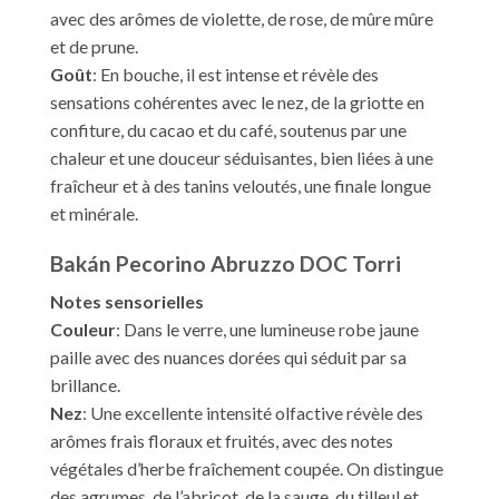
avec des arômes de violette, de rose, de mûre mûre
et de prune.
Goût
: En bouche, il est intense et révèle des
sensations cohérentes avec le nez, de la griotte en
confiture, du cacao et du café, soutenus par une
chaleur et une douceur séduisantes, bien liées à une
fraîcheur et à des tanins veloutés, une finale longue
et minérale.
Bakán Pecorino Abruzzo DOC Torri
Notes sensorielles
Couleur
: Dans le verre, une lumineuse robe jaune
paille avec des nuances dorées qui séduit par sa
brillance.
Nez
: Une excellente intensité olfactive révèle des
arômes frais floraux et fruités, avec des notes
végétales d’herbe fraîchement coupée. On distingue
des agrumes, de l’abricot, de la sauge, du tilleul et