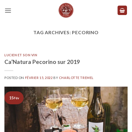
Skip
to
content
TAG ARCHIVES:
PECORINO
LUCIEN ET SON VIN
Ca’Natura Pecorino sur 2019
POSTED ON
FÉVRIER 15, 2022
BY
CHARLOTTE TREMEL
15
Fév