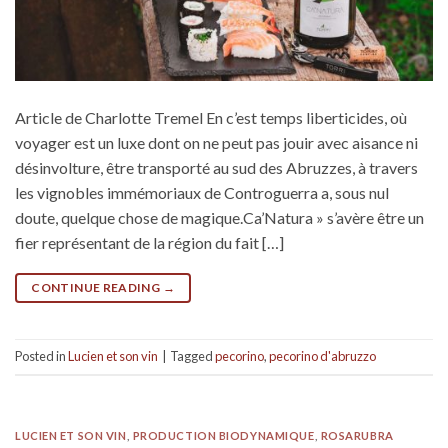
Article de Charlotte Tremel En c’est temps liberticides, où
voyager est un luxe dont on ne peut pas jouir avec aisance ni
désinvolture, être transporté au sud des Abruzzes, à travers
les vignobles immémoriaux de Controguerra a, sous nul
doute, quelque chose de magique.Ca’Natura » s’avère être un
fier représentant de la région du fait […]
CONTINUE READING
→
Posted in
Lucien et son vin
|
Tagged
pecorino
,
pecorino d'abruzzo
LUCIEN ET SON VIN
,
PRODUCTION BIODYNAMIQUE
,
ROSARUBRA