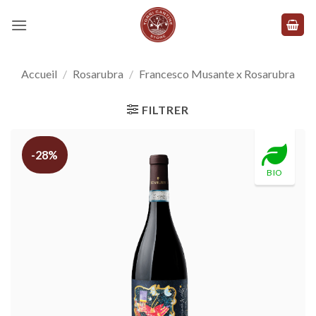
Skip
to
content
Accueil
/
Rosarubra
/
Francesco Musante x Rosarubra
FILTRER
-28%
BIO