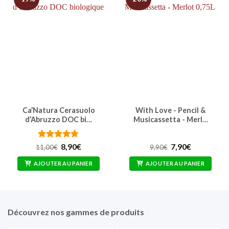
Ca’Natura Cerasuolo
With Love - Pencil &
d’Abruzzo DOC bi…
Musicassetta - Merl…
Note
4.67
Le
Le
Le
Le
8,90
€
7,90
€
11,00
€
9,90
€
prix
prix
prix
prix
sur 5
initial
actuel
initial
actuel
AJOUTER AU PANIER
AJOUTER AU PANIER
était :
est :
était :
est :
11,00€.
8,90€.
9,90€.
7,90€.
Découvrez nos gammes de produits