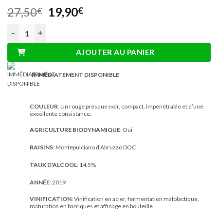
Le
Le
27,50
19,90
€
€
prix
prix
quantité de Musante x Rosarubra – Montepulciano d’Abruzzo D
initial
actuel
était :
est :
AJOUTER AU PANIER
27,50€.
19,90€.
IMMÉDIATEMENT DISPONIBLE
COULEUR
: Un rouge presque noir, compact, impénétrable et d’une
excellente consistance.
AGRICULTURE BIODYNAMIQUE
: Oui
RAISINS
: Montepulciano d'Abruzzo DOC
TAUX D'ALCOOL
: 14,5%
ANNÉE
: 2019
VINIFICATION
: Vinification en acier, fermentation malolactique,
maturation en barriques et affinage en bouteille.