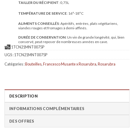
TAILLER DU RÉCIPIENT
: 0,75L
TEMPÉRATURE DE SERVICE
: 16°-18°C
ALIMENTS CONSEILLÉS
: Apéritifs, entrées, plats végétariens,
viandes rouges et fromages à demi-affinés.
DURÉE DE CONSERVATION
: Un vin de grande longévité, qui, bien
conservé, peut reposer de nombreuses années en cave.
1TCN21MNT0075P
UGS :
1TCN21MNT0075P
Catégories :
Bouteilles
,
Francesco Musante x Rosarubra
,
Rosarubra
DESCRIPTION
INFORMATIONS COMPLÉMENTAIRES
DES OFFRES