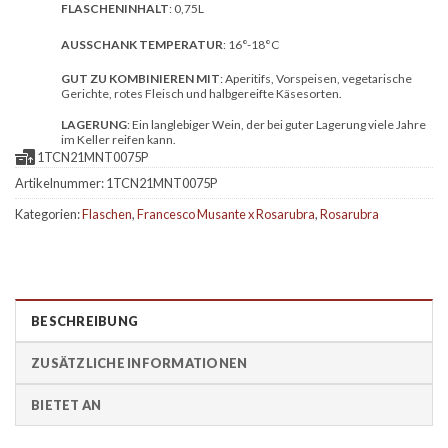
FLASCHENINHALT
: 0,75L
AUSSCHANK TEMPERATUR
: 16°-18°C
GUT ZU KOMBINIEREN MIT
: Aperitifs, Vorspeisen, vegetarische
Gerichte, rotes Fleisch und halbgereifte Käsesorten.
LAGERUNG
: Ein langlebiger Wein, der bei guter Lagerung viele Jahre
im Keller reifen kann.
1TCN21MNT0075P
Artikelnummer:
1TCN21MNT0075P
Kategorien:
Flaschen
,
Francesco Musante x Rosarubra
,
Rosarubra
BESCHREIBUNG
ZUSÄTZLICHE INFORMATIONEN
BIETET AN