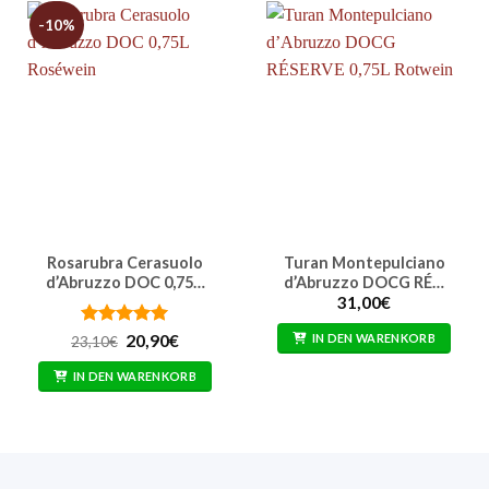
-10%
Rosarubra Cerasuolo
Turan Montepulciano
d’Abruzzo DOC 0,75…
d’Abruzzo DOCG RÉ…
31,00
€
Bewertet
Ursprünglicher
Aktueller
IN DEN WARENKORB
20,90
€
23,10
€
Preis
Preis
mit
5
von
war:
ist:
5
IN DEN WARENKORB
23,10€
20,90€.