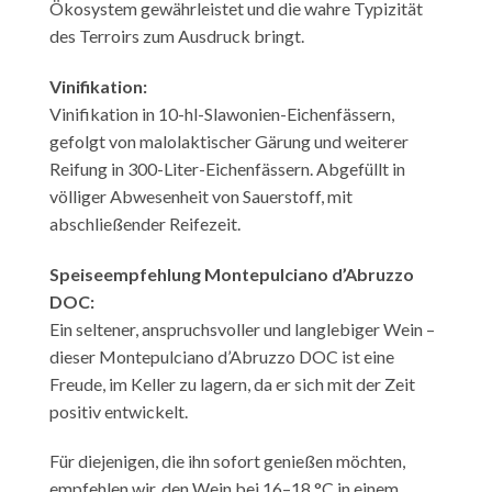
Ökosystem gewährleistet und die wahre Typizität
des Terroirs zum Ausdruck bringt.
Vinifikation:
Vinifikation in 10-hl-Slawonien-Eichenfässern,
gefolgt von malolaktischer Gärung und weiterer
Reifung in 300-Liter-Eichenfässern. Abgefüllt in
völliger Abwesenheit von Sauerstoff, mit
abschließender Reifezeit.
Speiseempfehlung
Montepulciano d’Abruzzo
DOC:
Ein seltener, anspruchsvoller und langlebiger Wein –
dieser Montepulciano d’Abruzzo DOC ist eine
Freude, im Keller zu lagern, da er sich mit der Zeit
positiv entwickelt.
Für diejenigen, die ihn sofort genießen möchten,
empfehlen wir, den Wein bei 16–18 °C in einem