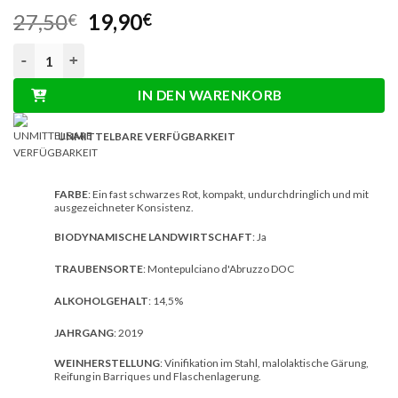
Ursprünglicher
Aktueller
27,50
19,90
€
€
Preis
Preis
Musante x Rosarubra – Montepulciano d’Abruzzo DOC Riserva 
war:
ist:
27,50€
19,90€.
IN DEN WARENKORB
UNMITTELBARE VERFÜGBARKEIT
FARBE
: Ein fast schwarzes Rot, kompakt, undurchdringlich und mit
ausgezeichneter Konsistenz.
BIODYNAMISCHE LANDWIRTSCHAFT
: Ja
TRAUBENSORTE
: Montepulciano d'Abruzzo DOC
ALKOHOLGEHALT
: 14,5%
JAHRGANG
: 2019
WEINHERSTELLUNG
: Vinifikation im Stahl, malolaktische Gärung,
Reifung in Barriques und Flaschenlagerung.