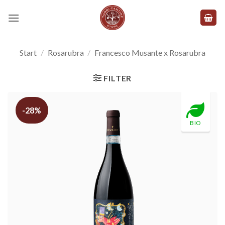
Zum
Inhalt
springen
Start
/
Rosarubra
/
Francesco Musante x Rosarubra
FILTER
-28%
BIO