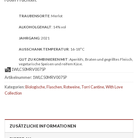
TRAUBENSORTE
: Merlot
ALKOHOLGEHALT
: 14% vol
JAHRGANG
: 2021
AUSSCHANK TEMPERATUR
: 16-18°C
GUT ZU KOMBINIEREN MIT
: Aperitifs, Braten und gegrilltes Fleisch,
vegetarische Speisen und reifem Käse.
1WLC50MRV0075P
Artikelnummer:
1WLC50MRV0075P
Kategorien:
Biologische
,
Flaschen
,
Rotweine
,
Torri Cantine
,
With Love
Collection
ZUSÄTZLICHE INFORMATIONEN