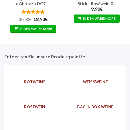
d’Abruzzo DOC …
Stick - Roséwein 0…
9,90
€
Bewertet
Ursprünglicher
Aktueller
IN DEN WARENKORB
18,90
€
30,00
€
Preis
Preis
mit
4.76
war:
ist:
von 5
IN DEN WARENKORB
30,00€
18,90€.
Entdecken Sie unsere Produktpalette
ROTWEINE
WEISSWEINE
ROSÉWEIN
BAG IN BOX WEINE