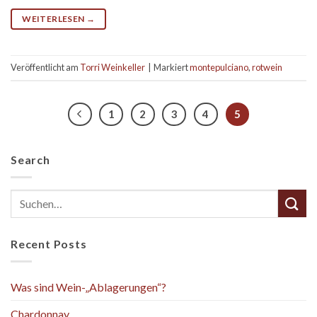
WEITERLESEN
→
Veröffentlicht am
Torri Weinkeller
|
Markiert
montepulciano
,
rotwein
1
2
3
4
5
Search
Recent Posts
Was sind Wein-„Ablagerungen“?
Chardonnay