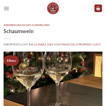
Zum
Inhalt
springen
ANMERKUNGEN DES SOMMELIERS
Schaumwein
VERÖFFENTLICHT AM
10. MÄRZ 2022
VON
FRANCESCO PROPERZI CURTI
10
März