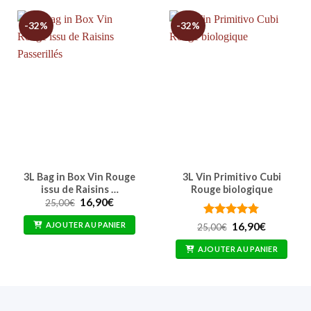
-32%
-32%
3L Bag in Box Vin Rouge
3L Vin Primitivo Cubi
issu de Raisins …
Rouge biologique
Le
Le
16,90
€
25,00
€
prix
prix
initial
actuel
Note
4.77
Le
Le
AJOUTER AU PANIER
16,90
€
25,00
€
était :
est :
prix
prix
sur 5
25,00€.
16,90€.
initial
actuel
AJOUTER AU PANIER
était :
est :
25,00€.
16,90€.