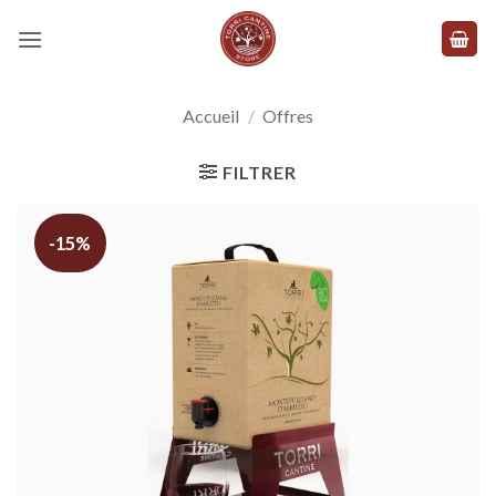
Skip
to
content
Accueil
/
Offres
FILTRER
-15%