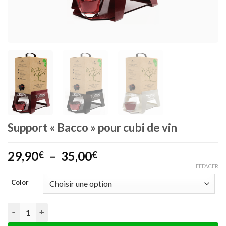
Support « Bacco » pour cubi de vin
Plage
29,90
–
35,00
€
€
de
EFFACER
prix :
Color
29,90€
à
quantité de Support "Bacco" pour cubi de vin
35,00€