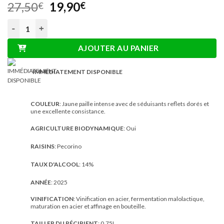
Le
Le
27,50
19,90
€
€
prix
prix
quantité de Musante x Rosarubra - Pecorino Abruzzo DOC 0.75
initial
actuel
était :
est :
AJOUTER AU PANIER
27,50€.
19,90€.
IMMÉDIATEMENT DISPONIBLE
COULEUR
: Jaune paille intense avec de séduisants reflets dorés et
une excellente consistance.
AGRICULTURE BIODYNAMIQUE
: Oui
RAISINS
: Pecorino
TAUX D'ALCOOL
: 14%
ANNÉE
: 2025
VINIFICATION
: Vinification en acier, fermentation malolactique,
maturation en acier et affinage en bouteille.
TAILLER DU RÉCIPIENT
: 0,75L