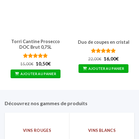
Torri Cantine Prosecco
Duo de coupes en cristal
DOC Brut 0,75L
Note
5
Le
sur
Le
16,00
€
22,00
€
prix
prix
5
Note
4.75
Le
Le
10,50
€
15,00
€
initial
actuel
prix
prix
sur 5
AJOUTER AU PANIER
était :
est :
initial
actuel
AJOUTER AU PANIER
22,00€.
16,00€.
était :
est :
15,00€.
10,50€.
Découvrez nos gammes de produits
VINS ROUGES
VINS BLANCS