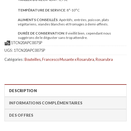
TEMPÉRATURE DE SERVICE
: 8°-10°C
ALIMENTS CONSEILLÉS
: Apéritifs, entrées, poisson, plats
végétariens, viandes blanches et fromages à demi-affinés.
DURÉE DE CONSERVATION
: Il vieillit bien, cependant nous
suggérons de le déguster sans trop attendre.
1TCN20APC0075P
UGS :
1TCN20APC0075P
Catégories :
Bouteilles
,
Francesco Musante x Rosarubra
,
Rosarubra
DESCRIPTION
INFORMATIONS COMPLÉMENTAIRES
DES OFFRES