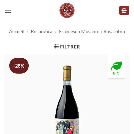
Skip
to
content
Accueil
/
Rosarubra
/
Francesco Musante x Rosarubra
FILTRER
-28%
BIO