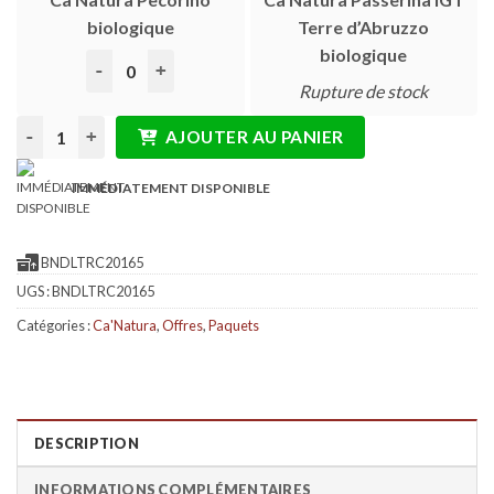
biologique
Terre d’Abruzzo
biologique
quantité de Ca’Natura Pecorino biologique
Rupture de stock
quantité de Forfait économique : 5+5 bouteilles de Ca'Natura a
AJOUTER AU PANIER
IMMÉDIATEMENT DISPONIBLE
BNDLTRC20165
UGS :
BNDLTRC20165
Catégories :
Ca'Natura
,
Offres
,
Paquets
DESCRIPTION
INFORMATIONS COMPLÉMENTAIRES