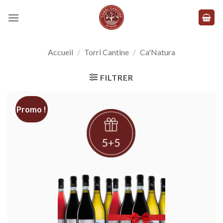
Skip
to
content
Accueil
/
Torri Cantine
/
Ca'Natura
FILTRER
Promo !