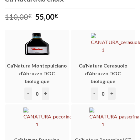
Le
Le
110,00
55,00
€
€
prix
prix
initial
actuel
était :
est :
110,00€.
55,00€.
Ca’Natura Montepulciano
Ca’Natura Cerasuolo
d’Abruzzo DOC
d’Abruzzo DOC
biologique
biologique
quantité de Ca’Natura Montepulciano d’Abruzzo DOC 
quantité de Ca’Natura
Ca’Natura Pecorino
Ca’Natura Passerina IGT