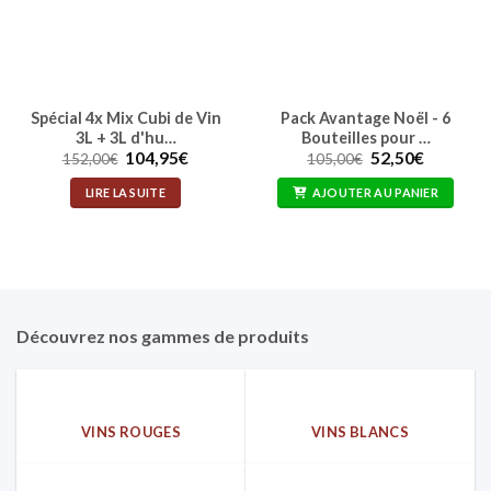
Spécial 4x Mix Cubi de Vin
Pack Avantage Noël - 6
3L + 3L d'hu…
Bouteilles pour …
Le
Le
Le
Le
104,95
€
52,50
€
152,00
€
105,00
€
prix
prix
prix
prix
initial
actuel
initial
actuel
LIRE LA SUITE
AJOUTER AU PANIER
était :
est :
était :
est :
152,00€.
104,95€.
105,00€.
52,50€.
Découvrez nos gammes de produits
VINS ROUGES
VINS BLANCS