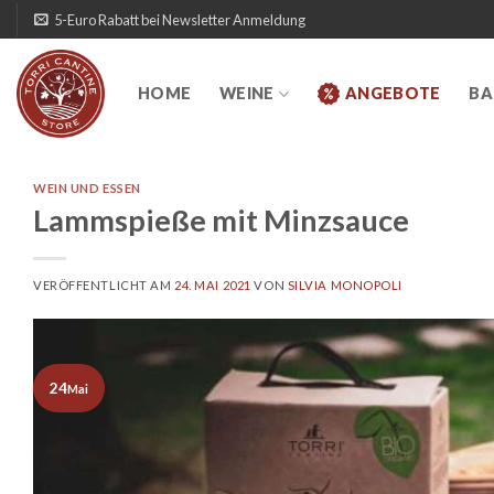
Zum
5-Euro Rabatt bei Newsletter Anmeldung
Inhalt
springen
HOME
WEINE
ANGEBOTE
BA
WEIN UND ESSEN
Lammspieße mit Minzsauce
VERÖFFENTLICHT AM
24. MAI 2021
VON
SILVIA MONOPOLI
24
Mai