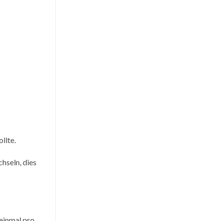
llte.
hseln, dies
 einmal pro