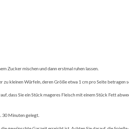
em Zucker mischen und dann erstmal ruhen lassen.
 zu kleinen Würfeln, deren Größe etwa 1 cm pro Seite betragen so
rauf, dass Sie ein Stück mageres Fleisch mit einem Stück Fett abwec
. 30 Minuten gelegt.
ie gewünschte Garzeit erreicht ist. Achten Sie darauf, die Spieße