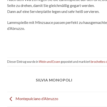
Seite zu drehen, damit Sie gleichmäßig gegart werden.
Dann auf eine Servierplatte legen und sehr heiß servieren.
Lammspieße mit Minzsauce passen perfekt zu hausgemachtem 
d’Abruzzo.
Dieser Eintrag wurde in
Wein und Essen
gepostet und markiert
brochettes 
SILVIA MONOPOLI
Montepulciano d’Abruzzo