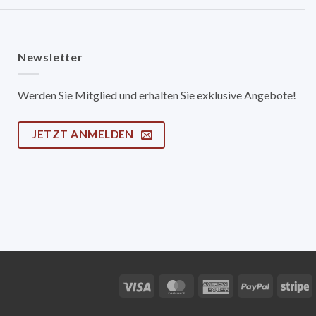
Newsletter
Werden Sie Mitglied und erhalten Sie exklusive Angebote!
JETZT ANMELDEN
Visa
MasterCard
American
PayPal
S
Express