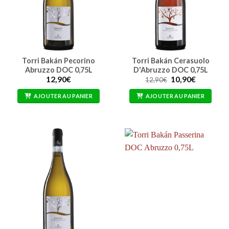
Torri Bakán Pecorino
Torri Bakán Cerasuolo
Abruzzo DOC 0,75L
D'Abruzzo DOC 0,75L
Le
Le
12,90
€
10,90
€
12,90
€
prix
prix
initial
actuel
AJOUTER AU PANIER
AJOUTER AU PANIER
était :
est :
12,90€.
10,90€.