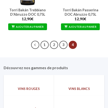
Torri Bakán Trebbiano
Torri Bakán Passerina
D'Abruzzo DOC 0,75L
DOC Abruzzo 0,75L
12,90
€
12,90
€
AJOUTER AU PANIER
AJOUTER AU PANIER
1
2
3
4
Découvrez nos gammes de produits
VINS ROUGES
VINS BLANCS