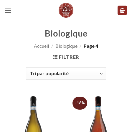
Skip
to
content
Biologique
Accueil
/
Biologique
/
Page 4
FILTRER
-16%