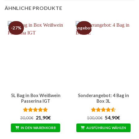
ÄHNLICHE PRODUKTE
-27%
Angebot!
5L Bag in Box Weißwein
Sonderangebot: 4 Bag in
Passerina IGT
Box 3L
Bewertet
Ursprünglicher
Aktueller
Bewertet
Ursprünglicher
Aktuelle
21,90
€
54,90
€
30,00
€
100,00
€
Preis
Preis
Preis
Preis
mit
4.83
mit
4.5
war:
ist:
war:
ist:
von 5
von 5
IN DEN WARENKORB
AUSFÜHRUNG WÄHLEN
30,00€
21,90€.
100,00€
54,90€.