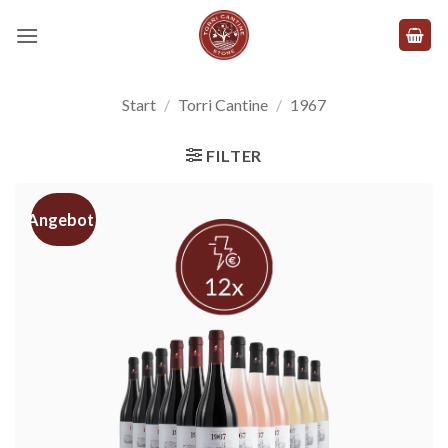
Zum
Inhalt
springen
Start
/
Torri Cantine
/
1967
FILTER
Angebot!