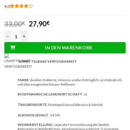
4,0
Bewertet
1
mit
4
Ursprünglicher
Aktueller
33,00
27,90
von 5,
€
€
basierend
Preis
Preis
auf
Intimo IGT Colline Pescaresi 0,75L Rotwein Menge
war:
ist:
Kundenbewertung
33,00€
27,90€.
IN DEN WARENKORB
UNMITTELBARE VERFÜGBARKEIT
FARBE
: dunkles Rubinrot, intensiv, undurchdringlich, aristokratisch,
mit überzeugenden Purpur-Reflexen.
BIODYNAMISCHE LANDWIRTSCHAFT
: Ja
TRAUBENSORTE
: Montepulciano d’Abruzzo & Merlot
ALKOHOLGEHALT
: 14,5%
WEINHERSTELLUNG
: separate Fermentierung der beiden
Rebsorten in Stahlbottichen, Montepulciano e Merlot, 3-monatige