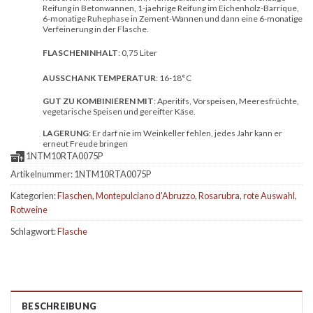
Reifung in Betonwannen, 1-jaehrige Reifung im Eichenholz-Barrique,
6-monatige Ruhephase in Zement-Wannen und dann eine 6-monatige
Verfeinerung in der Flasche.
FLASCHENINHALT
: 0,75 Liter
AUSSCHANK TEMPERATUR
: 16-18°C
GUT ZU KOMBINIEREN MIT
: Aperitifs, Vorspeisen, Meeresfrüchte,
vegetarische Speisen und gereifter Käse.
LAGERUNG
: Er darf nie im Weinkeller fehlen, jedes Jahr kann er
erneut Freude bringen
1NTM10RTA0075P
Artikelnummer:
1NTM10RTA0075P
Kategorien:
Flaschen
,
Montepulciano d'Abruzzo
,
Rosarubra
,
rote Auswahl
,
Rotweine
Schlagwort:
Flasche
BESCHREIBUNG