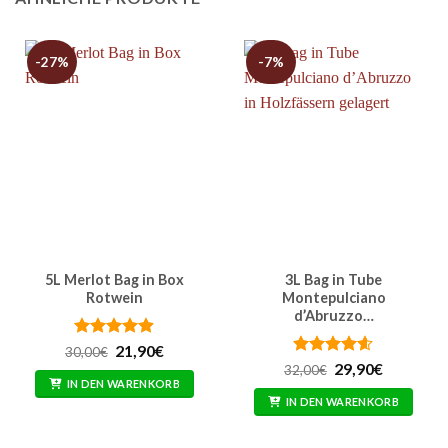
-27%
-7%
5L Merlot Bag in Box
3L Bag in Tube
Rotwein
Montepulciano
d’Abruzzo…
Bewertet
Ursprünglicher
Aktueller
21,90
€
30,00
€
Preis
Preis
mit
4.86
Bewertet
Ursprünglicher
Aktueller
29,90
€
32,00
€
war:
ist:
von 5
Preis
Preis
mit
4.57
IN DEN WARENKORB
30,00€
21,90€.
war:
ist:
von 5
IN DEN WARENKORB
32,00€
29,90€.