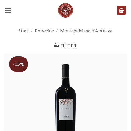
Zum
Inhalt
springen
Start
/
Rotweine
/
Montepulciano d'Abruzzo
FILTER
-15%