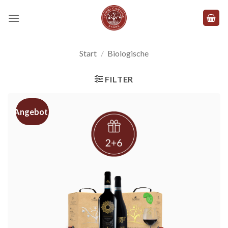
Zum
Inhalt
springen
Start
/
Biologische
FILTER
Angebot!