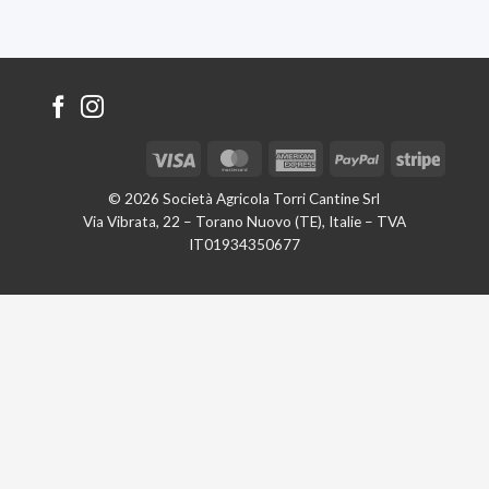
Visa
MasterCard
American
PayPal
Stripe
Express
© 2026 Società Agricola Torri Cantine Srl
Via Vibrata, 22 – Torano Nuovo (TE), Italie – TVA
IT01934350677