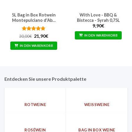
5L Bag in Box Rotwein
With Love - BBQ &
Montepulciano d'Ab…
Bistecca - Syrah 0,75L
9,90
€
Bewertet
Ursprünglicher
Aktueller
IN DEN WARENKORB
21,90
€
30,00
€
Preis
Preis
mit
4.74
war:
ist:
von 5
IN DEN WARENKORB
30,00€
21,90€.
Entdecken Sie unsere Produktpalette
ROTWEINE
WEISSWEINE
ROSÉWEIN
BAG IN BOX WEINE