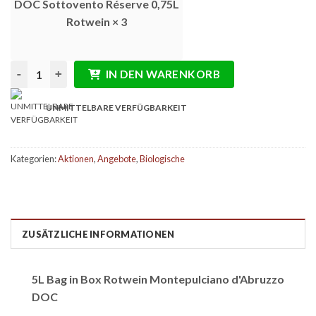
DOC Sottovento Réserve 0,75L
Rotwein × 3
Bietet: 2x 5L Bag in Box + 3x Sottovento DOC + 3x Sottovento
IN DEN WARENKORB
UNMITTELBARE VERFÜGBARKEIT
Kategorien:
Aktionen
,
Angebote
,
Biologische
ZUSÄTZLICHE INFORMATIONEN
5L Bag in Box Rotwein Montepulciano d'Abruzzo
DOC