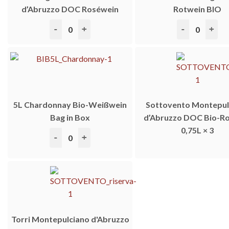
d’Abruzzo DOC Roséwein
Rotwein BIO
5L Bag in Box Cerasuolo d’Abruzzo DOC Roséwein 
5L Primitivo B
5L Chardonnay Bio-Weißwein
Sottovento Montepul
Bag in Box
d’Abruzzo DOC Bio-R
0,75L × 3
5L Chardonnay Bio-Weißwein Bag in Box Menge
Torri Montepulciano d'Abruzzo