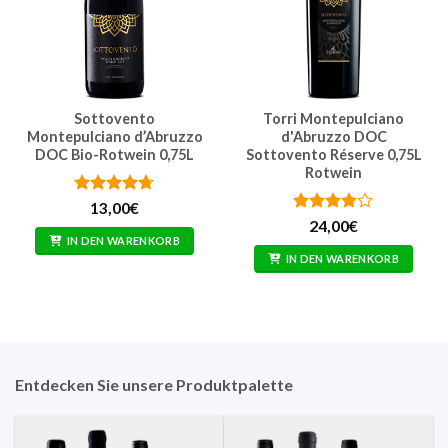
Sottovento
Torri Montepulciano
Montepulciano d’Abruzzo
d'Abruzzo DOC
DOC Bio-Rotwein 0,75L
Sottovento Réserve 0,75L
Rotwein
Bewertet
13,00
€
mit
4.71
Bewertet
24,00
€
von 5
mit
3.86
IN DEN WARENKORB
von 5
IN DEN WARENKORB
Entdecken Sie unsere Produktpalette