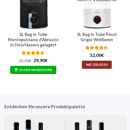
3L Bag in Tube
3L Bag in Tube Pinot
Montepulciano d’Abruzzo
Grigio Weißwein
in Holzfässern gelagert
Bewertet
32,00
€
mit
4.5
Bewertet
Ursprünglicher
Aktueller
29,90
€
32,00
€
von 5
Preis
Preis
mit
4.57
WEITERLESEN
war:
ist:
von 5
IN DEN WARENKORB
32,00€
29,90€.
Entdecken Sie unsere Produktpalette