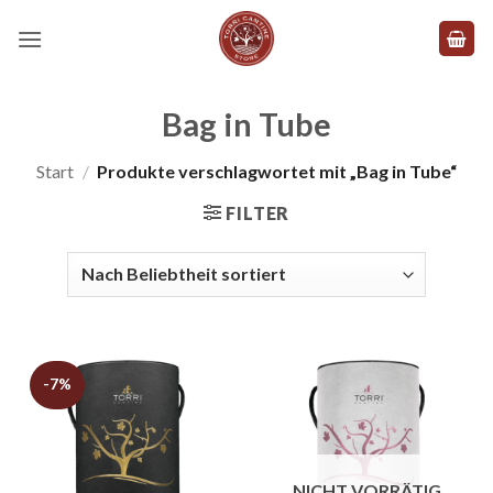
Zum
Inhalt
springen
Bag in Tube
Start
/
Produkte verschlagwortet mit „Bag in Tube“
FILTER
-7%
NICHT VORRÄTIG