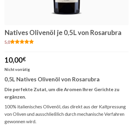
Natives Olivenöl je 0,5L von Rosarubra
5,0
Bewertet
2
mit
5
von
10,00
5, basierend
€
auf
Kundenbewertungen
Nicht vorrätig
0,5L Natives Olivenöl von Rosarubra
Die perfekte Zutat, um die Aromen Ihrer Gerichte zu
ergänzen.
100% italienisches Olivenöl, das direkt aus der Kaltpressung
von Oliven und ausschließlich durch mechanische Verfahren
gewonnen wird.