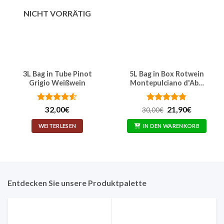
NICHT VORRÄTIG
3L Bag in Tube Pinot
5L Bag in Box Rotwein
Grigio Weißwein
Montepulciano d'Ab…
Bewertet
Bewertet
Ursprünglicher
Aktueller
32,00
€
21,90
€
30,00
€
Preis
Preis
mit
4.5
mit
4.74
war:
ist:
von 5
von 5
WEITERLESEN
IN DEN WARENKORB
30,00€
21,90€.
Entdecken Sie unsere Produktpalette