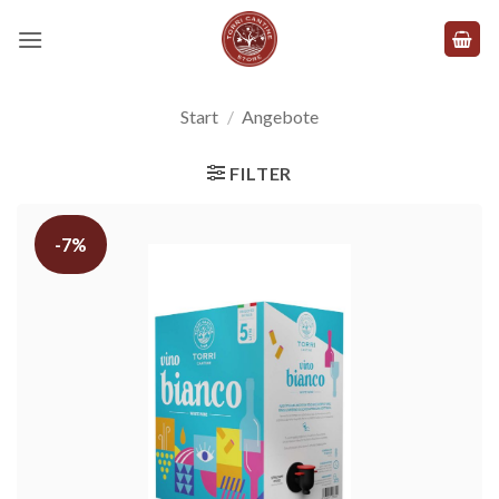
Zum
Inhalt
springen
Start
/
Angebote
FILTER
-7%