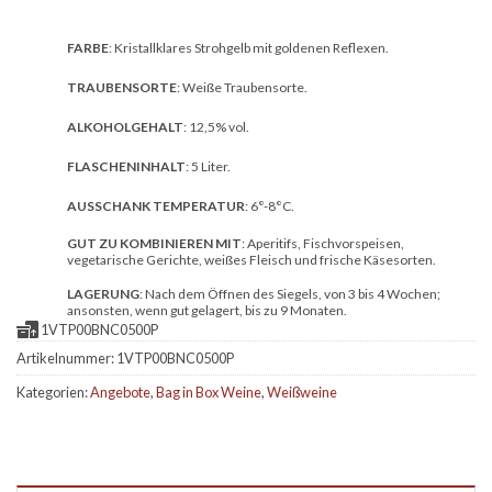
FARBE
: Kristallklares Strohgelb mit goldenen Reflexen.
TRAUBENSORTE
: Weiße Traubensorte.
ALKOHOLGEHALT
: 12,5% vol.
FLASCHENINHALT
: 5 Liter.
AUSSCHANK TEMPERATUR
: 6°-8°C.
GUT ZU KOMBINIEREN MIT
: Aperitifs, Fischvorspeisen,
vegetarische Gerichte, weißes Fleisch und frische Käsesorten.
LAGERUNG
: Nach dem Öffnen des Siegels, von 3 bis 4 Wochen;
ansonsten, wenn gut gelagert, bis zu 9 Monaten.
1VTP00BNC0500P
Artikelnummer:
1VTP00BNC0500P
Kategorien:
Angebote
,
Bag in Box Weine
,
Weißweine