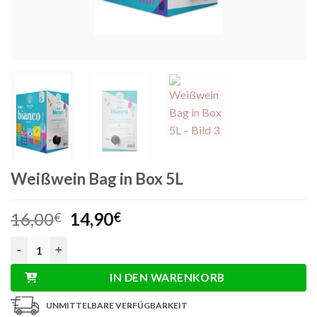
Weißwein Bag in Box 5L
Ursprünglicher
Aktueller
16,00
14,90
€
€
Preis
Preis
Weißwein Bag in Box 5L Menge
war:
ist:
16,00€
14,90€.
IN DEN WARENKORB
UNMITTELBARE VERFÜGBARKEIT