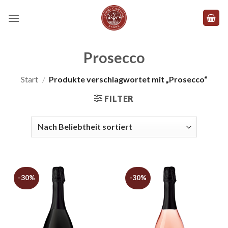
Zum
Inhalt
springen
Prosecco
Start
/
Produkte verschlagwortet mit „Prosecco“
FILTER
-30%
-30%