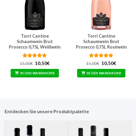
Torri Cantine
Torri Cantine
Schaumwein Brut
Schaumwein Brut
Prosecco 0,75L Weißwein
Prosecco 0,75L Roséwein
Bewertet
Ursprünglicher
Aktueller
Bewertet
Ursprünglicher
Aktueller
10,50
€
10,50
€
15,00
€
15,00
€
Preis
Preis
Preis
Preis
mit
4.75
mit
5
von
war:
ist:
war:
ist:
von 5
5
IN DEN WARENKORB
IN DEN WARENKORB
15,00€
10,50€.
15,00€
10,50€.
Entdecken Sie unsere Produktpalette