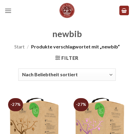
Zum
Inhalt
springen
newbib
Start
/
Produkte verschlagwortet mit „newbib“
FILTER
-27%
-27%