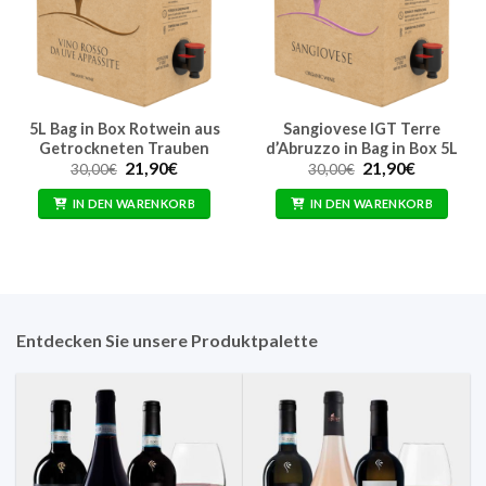
5L Bag in Box Rotwein aus
Sangiovese IGT Terre
Getrockneten Trauben
d’Abruzzo in Bag in Box 5L
Ursprünglicher
Aktueller
Ursprünglicher
Aktueller
21,90
€
21,90
€
30,00
€
30,00
€
Preis
Preis
Preis
Preis
war:
ist:
war:
ist:
IN DEN WARENKORB
IN DEN WARENKORB
30,00€
21,90€.
30,00€
21,90€.
Entdecken Sie unsere Produktpalette