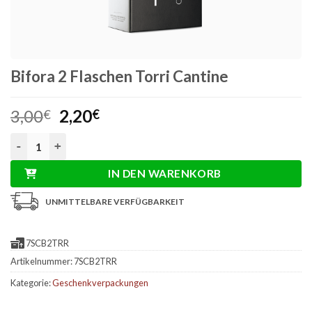
Bifora 2 Flaschen Torri Cantine
Ursprünglicher
Aktueller
3,00
2,20
€
€
Preis
Preis
Bifora 2 Flaschen Torri Cantine Menge
war:
ist:
3,00€
2,20€.
IN DEN WARENKORB
UNMITTELBARE VERFÜGBARKEIT
7SCB2TRR
Artikelnummer:
7SCB2TRR
Kategorie:
Geschenkverpackungen