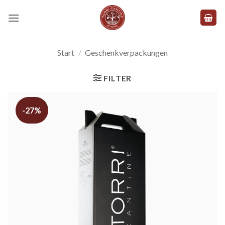
Zum
Inhalt
springen
Start
/
Geschenkverpackungen
FILTER
-27%