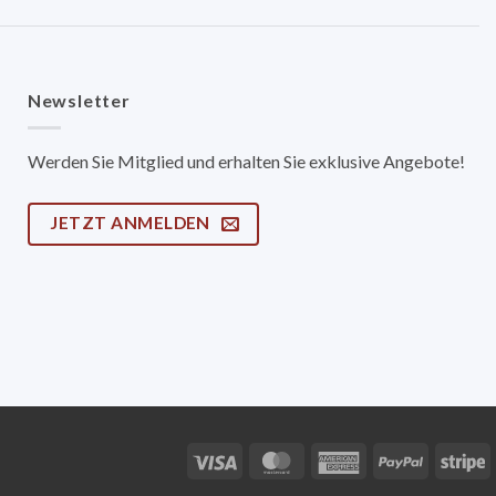
Newsletter
Werden Sie Mitglied und erhalten Sie exklusive Angebote!
JETZT ANMELDEN
Visa
MasterCard
American
PayPal
S
Express