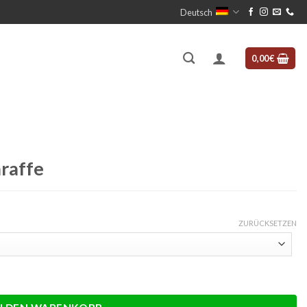
Deutsch
0,00
€
araffe
ZURÜCKSETZEN