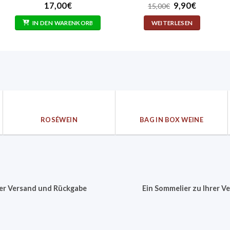
Bewertet
Ursprüngliche
Aktuelle
17,00
€
9,90
€
15,00
€
mit
5
von
Preis
Preis
5
war:
ist:
IN DEN WARENKORB
WEITERLESEN
15,00€
9,90€.
ROSÉWEIN
BAG IN BOX WEINE
er Versand und Rückgabe
Ein Sommelier zu Ihrer V