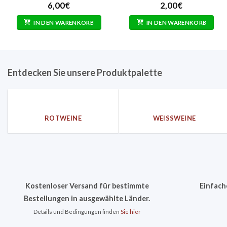
Bewertet
Bewertet
6,00
€
2,00
€
mit
5
von
mit
5
2.33
IN DEN WARENKORB
IN DEN WARENKORB
von
5
Entdecken Sie unsere Produktpalette
ROTWEINE
WEISSWEINE
Kostenloser Versand für bestimmte
Einfach
Bestellungen in ausgewählte Länder.
Details und Bedingungen finden
Sie hier