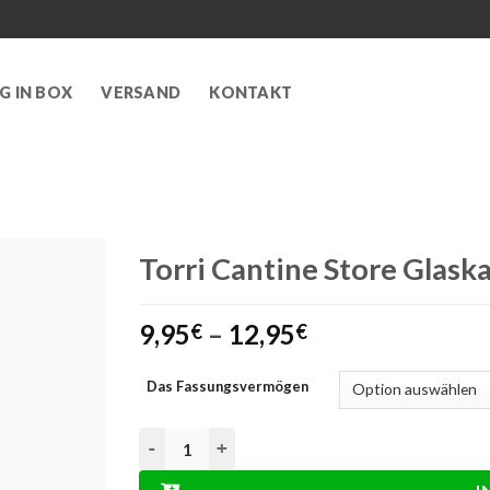
G IN BOX
VERSAND
KONTAKT
Torri Cantine Store Glask
Preisspanne:
9,95
–
12,95
€
€
9,95€
bis
Das Fassungsvermögen
12,95€
Torri Cantine Store Glaskaraffe Menge