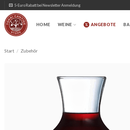
Zum
5-Euro Rabatt bei Newsletter Anmeldung
Inhalt
springen
HOME
WEINE
ANGEBOTE
BA
Start
/
Zubehör