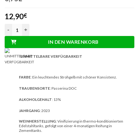
12,90
€
Torri Bakán Passerina DOC Abruzzo 0,75L Menge
IN DEN WARENKORB
UNMITTELBARE VERFÜGBARKEIT
FARBE
: Ein leuchtendes Strohgelb mit schöner Konsistenz.
TRAUBENSORTE
: Passerina DOC
ALKOHOLGEHALT
: 13%
JAHRGANG
: 2023
WEINHERSTELLUNG
: Vinifizierung in thermo-konditionierten
Edelstahltanks, gefolgt von einer 4-monatigen Reifung in
Zementtanks.