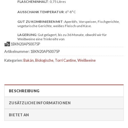
FLASCHENINHALT
: 0,75 Litres
AUSSCHANK TEMPERATUR
: 6°-8°C
GUT ZU KOMBINIEREN MIT
: Aperitifs, Vorspeisen, Fischgerichte,
vegetarische Gerichte, weißes Fleisch und Käse.
LAGERUNG
: Gut gelagert, bis zu 36 Monate, obwohl wir für
Weißweine eine Trinkreife von
1BKN20APS0075P
Artikelnummer:
1BKN20APS0075P
Kategorien:
Bakán
,
Biologische
,
Torri Cantine
,
Weißweine
BESCHREIBUNG
ZUSÄTZLICHE INFORMATIONEN
BIETET AN