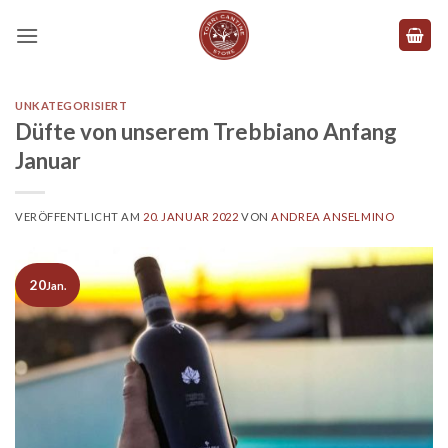
Zum
Inhalt
springen
UNKATEGORISIERT
Düfte von unserem Trebbiano Anfang
Januar
VERÖFFENTLICHT AM
20. JANUAR 2022
VON
ANDREA ANSELMINO
20
Jan.